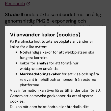
Research
Studie II
undersökte sambandet mellan årlig
genomsnittlig PM2.5-exponering och
dödlighet på distriktsnivå (2009–2019), med
hjälp av en kvasi-experimentell design.
Vi använder kakor (cookies)
Resultaten visade att varje ökning med 10
På Karolinska Institutets webbplats använder vi
μg/m³ i PM2.5 var kopplad till en 8,6 % högre
kakor för olika syften:
Nödvändiga
kakor för att webbplatsen ska
dödsrisk, motsvarande 3,8 miljoner dödsfall
fungera korrekt.
jämfört med Indiens nationella riktvärden och
Kakor för
analys
för att förstå hur
16,6 miljoner dödsfall jämfört med WHO:s
webbplatsen används.
reviderade riktlinjer. Exponerings-
Marknadsföringskakor
för att visa och spåra
responskurvan var nästan linjär men planade
relevant innehåll och annonser från externa
ut vid mycket höga exponeringar.
plattformar.
Viss information kan överföras till länder utanför EU.
Genom att samtycka godkänner du att vi sparar
Läs mer:
The Lancet Planetary Health
cookies.
Du kan när som helst ändra eller återkalla ditt
Studie III
analyserade lufttemperaturer och