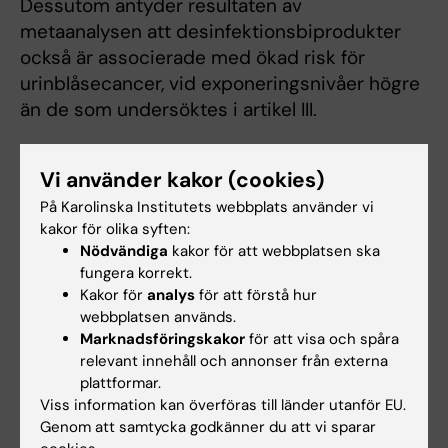
Dessutom antyder resultaten av
metaanalysen att desinfektionsbiprodukter
också är associerade med ökad risk för
urinblåsecancer, vid exponeringsnivåer högre
än de som undersöktes i artikel III.
Vilken ytterligare forskning behövs inom
Vi använder kakor (cookies)
området?
På Karolinska Institutets webbplats använder vi
Dricksvatten är vårt viktigaste livsmedel och
kakor för olika syften:
konsumeras dagligen av i stort sett alla i
Nödvändiga
kakor för att webbplatsen ska
fungera korrekt.
befolkningen. Ändå är kunskapen om
Kakor för
analys
för att förstå hur
hälsoeffekterna av många vattenburna
webbplatsen används.
exponeringar begränsad. Framtida studier av
Marknadsföringskakor
för att visa och spåra
fluor i dricksvatten bör fokusera på att
relevant innehåll och annonser från externa
identifiera den dricksvattennivå när de
plattformar.
potentiellt negativa hälsoeffekterna av fluor
Viss information kan överföras till länder utanför EU.
Genom att samtycka godkänner du att vi sparar
börjar uppstå, för att se om de överlappar de