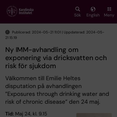
Skip
to
main
Sök
English
Meny
content
Publicerad: 2024-05-21 11:01 | Uppdaterad: 2024-05-
21 15:19
Ny IMM-avhandling om
exponering via dricksvatten och
risk för sjukdom
Välkommen till Emilie Heltes
disputation på avhandlingen
”Exposures through drinking water and
risk of chronic disease” den 24 maj.
Tid:
Maj 24, kl. 9.15