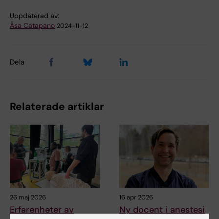
Uppdaterad av:
Åsa Catapano
2024-11-12
Dela
Relaterade artiklar
26 maj 2026
16 apr 2026
Erfarenheter av
Ny docent i anestesi