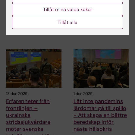
traumapatienter
med Läkare Utan
Tillåt mina valda kakor
Gränser
Anslaget delas ut av Laerdal
Foundation för att stötta
Centrum för hälsokriser och
Tillåt alla
forskning som…
forskargruppen Global
katastrofmedicin…
18 dec 2025
1 dec 2025
Erfarenheter från
Låt inte pandemins
frontlinjen –
lärdomar gå till spillo
ukrainska
- Att skapa en bättre
stridssjukvårdare
beredskap inför
möter svenska
nästa hälsokris