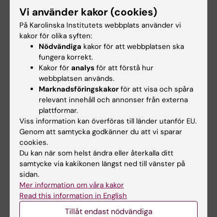
arbete i katastrofer
och intensivvård vid
Vi använder kakor (cookies)
utomlands stärker
institutionen för
beredskap på
klinisk vetenskap,
På Karolinska Institutets webbplats använder vi
hemmaplan
intervention och
kakor för olika syften:
teknik (CLINTEC)
Nödvändiga
kakor för att webbplatsen ska
Steget mellan att arbeta på
fungera korrekt.
Gotland och i Afghanistan kan
Vid docentursnämndens möte
synas långt, men…
Kakor för
analys
för att förstå hur
den 19 februari 2026 beslutade
webbplatsen används.
man att anta…
Marknadsföringskakor
för att visa och spåra
relevant innehåll och annonser från externa
plattformar.
Viss information kan överföras till länder utanför EU.
Genom att samtycka godkänner du att vi sparar
cookies.
Du kan när som helst ändra eller återkalla ditt
samtycke via kakikonen längst ned till vänster på
sidan.
16 mar 2026
21 jan 2026
Mer information om våra kakor
CLINTEC-doktorand
Familjen Kamprads
Read this information in English
får forskningsanslag
stiftelse möjliggör
Tillåt endast nödvändiga
om AI-triagering av
fortsatt samarbete