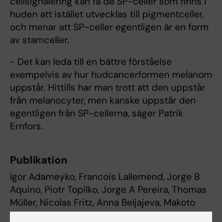
cellsignalering kan få de SP-celler som finns i
huden att istället utvecklas till pigmentceller,
och menar att SP-celler egentligen är en form
av stamceller.
- Det kan leda till en bättre förståelse
exempelvis av hur hudcancerformen melanom
uppstår. Hittills har man trott att den uppstår
från melanocyter, men kanske uppstår den
egentligen från SP-cellerna, säger Patrik
Ernfors.
Publikation
Igor Adameyko, Francois Lallemend, Jorge B
Aquino, Piotr Topilko, Jorge A Pereira, Thomas
Müller, Nicolas Fritz, Anna Beljajeva, Makoto
Mochii, Isabel Liste, Dmitry Usoskin, Ueli Suter,