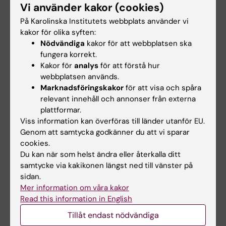
Carmen Birchmeier & Patrik Ernfors
Vi använder kakor (cookies)
På Karolinska Institutets webbplats använder vi
Schwann Cell Precursors from Nerve
kakor för olika syften:
Nödvändiga
kakor för att webbplatsen ska
Innervation is a Cellular Origin of
fungera korrekt.
Melanocytes in Skin
Kakor för
analys
för att förstå hur
Cell, 16 oktober 2009
webbplatsen används.
Marknadsföringskakor
för att visa och spåra
relevant innehåll och annonser från externa
plattformar.
För mer information, kontakta:
Viss information kan överföras till länder utanför EU.
Professor Patrik Ernfors
Genom att samtycka godkänner du att vi sparar
cookies.
Institutionen för medicinsk biokemi och biofysik
Du kan när som helst ändra eller återkalla ditt
Arbete:
samtycke via kakikonen längst ned till vänster på
08-524 876 59
sidan.
Mobil:
Mer information om våra kakor
070-329 76 59
Read this information in English
E-post:
Tillåt endast nödvändiga