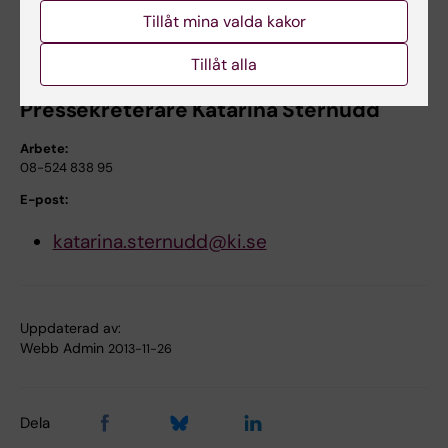
patrik.ernfors@ki.se
Tillåt mina valda kakor
Mer om Patrik Ernfors på ki.se
Tillåt alla
Pressekreterare Katarina Sternudd
Arbete:
08-524 838 95
E-post:
katarina.sternudd@ki.se
Uppdaterad av:
Webb Admin
2013-11-26
Dela