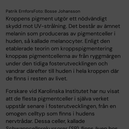
Patrik ErnforsFoto: Bosse Johansson
Kroppens pigment utgör ett nödvändigt
skydd mot UV-strålning. Det består av ämnet
melanin som produceras av pigmentceller i
huden, så kallade melanocyter. Enligt den
etablerade teorin om kroppspigmentering
knoppas pigmentcellerna av från ryggmärgen
under den tidiga fosterutvecklingen och
vandrar därefter till huden i hela kroppen där
de finns i resten av livet.
Forskare vid Karolinska Institutet har nu visat
att de flesta pigmentceller i själva verket
uppstår senare i fosterutvecklingen, från en
omogen celltyp som finns i hudens
nervtrådar. Dessa celler, kallade
Schwanncellprekursorer (SP), finns även hos