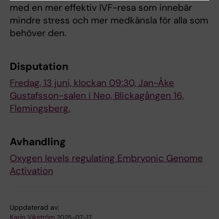
med en mer effektiv IVF-resa som innebär
mindre stress och mer medkänsla för alla som
behöver den.
Disputation
Fredag, 13 juni, klockan 09:30, Jan-Åke
Gustafsson-salen i Neo, Blickagången 16,
Flemingsberg.
Avhandling
Oxygen levels regulating Embryonic Genome
Activation
Uppdaterad av:
Karin Vikström
2025-07-17