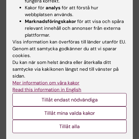
fungera korrekt.
framgången. Denna kunskap kan bidra till att
Kakor för
analys
för att förstå hur
minska den känslomässiga och ekonomiska
webbplatsen används.
Marknadsföringskakor
för att visa och spåra
bördan för patienter som genomgår
relevant innehåll och annonser från externa
fertilitetsbehandlingar.
plattformar.
Viss information kan överföras till länder utanför EU.
Vilka mål har du för framtiden?
Genom att samtycka godkänner du att vi sparar
cookies.
Jag kommer att fortsätta min karriär inom den
Du kan när som helst ändra eller återkalla ditt
akademiska världen med fokus på reproduktiv
samtycke via kakikonen längst ned till vänster på
hälsa och kvinnors hälsa. Min ambition är att
sidan.
bedriva forskning som inte bara fördjupar vår
Mer information om våra kakor
förståelse för människans tidiga utveckling,
Read this information in English
utan som också direkt kan översättas till
Tillåt endast nödvändiga
kliniska framsteg.
Tillåt mina valda kakor
Jag brinner särskilt för att göra vetenskapen
Tillåt alla
mer tillgänglig, både för allmänheten och för
patienter, och i slutändan bidra till en framtid