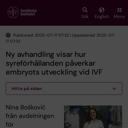
Skip
to
main
Sök
English
Meny
content
Publicerad: 2025-07-17 07:32 | Uppdaterad: 2025-07-
17 07:33
Ny avhandling visar hur
syreförhållanden påverkar
embryots utveckling vid IVF
Hitta på sidan
Nina Bošković
från avdelningen
för