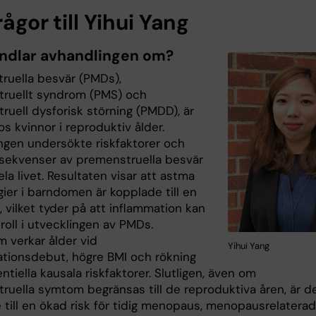
rågor till Yihui Yang
ndlar avhandlingen om?
ruella besvär (PMDs),
ruellt syndrom (PMS) och
ruell dysforisk störning (PMDD), är
os kvinnor i reproduktiv ålder.
ngen undersökte riskfaktorer och
sekvenser av premenstruella besvär
a livet. Resultaten visar att astma
gier i barndomen är kopplade till en
, vilket tyder på att inflammation kan
roll i utvecklingen av PMDs.
 verkar ålder vid
Yihui Yang
tionsdebut, högre BMI och rökning
ntiella kausala riskfaktorer. Slutligen, även om
ruella symtom begränsas till de reproduktiva åren, är d
 till en ökad risk för tidig menopaus, menopausrelatera