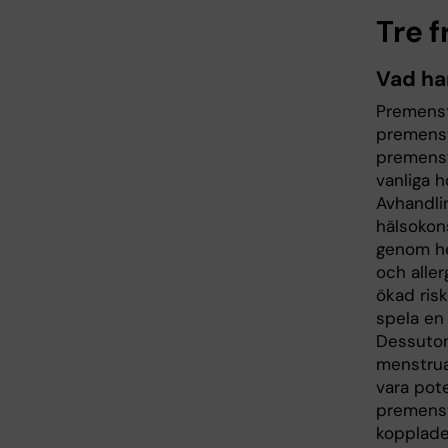
Tre f
Vad ha
Premenst
premenst
premenst
vanliga h
Avhandli
hälsokon
genom hel
och aller
ökad risk
spela en 
Dessutom
menstrua
vara pote
premenst
kopplade