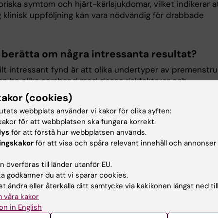
riska symtom och hjärt-kärlsjukdomar, vilket indikerar a
g klinisk uppföljning kan vara nödvändig för drabbade
 berätta om några intressanta resultat?
ilt intressant fynd är att olika undertyper av premenstru
an ha olika samband med dessa riskfaktorer och
sekvenser. Till exempel kan PMDs med tidig symtomdeb
kakor (cookies)
tarkare samband med matallergi i barndomen jämfört m
tutets webbplats använder vi kakor för olika syften:
år symtom senare. Dessutom har PMDs som diagnostise
akor för att webbplatsen ska fungera korrekt.
 högre risk för framtida hjärt-kärlsjukdomar. Avhandlinge
lys
för att förstå hur webbplatsen används.
ade även PMD-undertyper baserat på svårighetsgrad oc
ingskakor
för att visa och spåra relevant innehåll och annonser
ghet med psykiatriska diagnoser, och fann skillnader i h
pplade till riskfaktorer och hälsoutfall över livsförloppet.
 överföras till länder utanför EU.
n tyda på potentiell heterogenitet inom kategorin PMDs.
 godkänner du att vi sparar cookies.
t ändra eller återkalla ditt samtycke via kakikonen längst ned til
 vidare forskning behövs inom området?
 våra kakor
on in English
ar visat att genetiska faktorer och olika exponeringar i