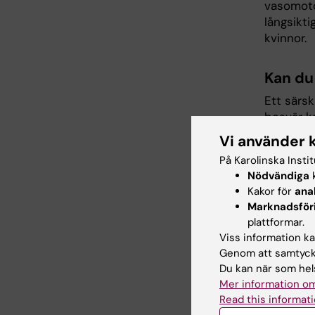
vasomoto
långsikti
kvinnor.
Kan du
Ett särsk
besvär k
hälsokon
Vi använder 
ha ett s
På Karolinska Insti
de som f
Nödvändiga
k
tidigt en
Kakor för
ana
analyser
Marknadsför
samsjukli
plattformar.
de var ko
Viss information kan
Detta ka
Genom att samtycka
Du kan när som hels
Vilken
Mer information om
Read this informati
Studier h