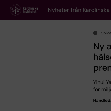
Skip
to
Nyheter från Karolinska 
main
content
Public
Ny a
häl
prem
Yihui Y
för mil
Handled