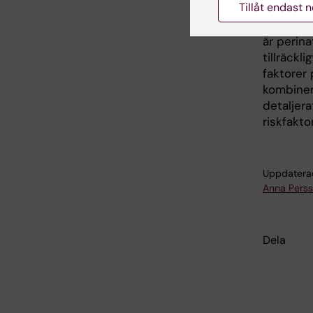
Tillåt endast 
barndome
menstrua
är perina
tillräckl
faktorer
kombiner
detaljer
riskfakto
Uppdatera
Anna Pers
Dela