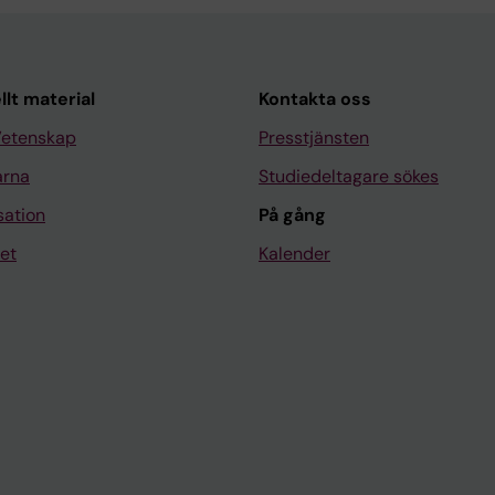
llt material
Kontakta oss
Vetenskap
Presstjänsten
arna
Studiedeltagare sökes
sation
På gång
et
Kalender