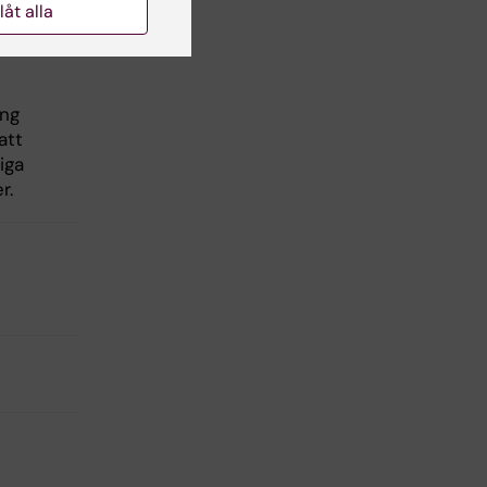
llåt alla
emot
ing
att
iga
r.