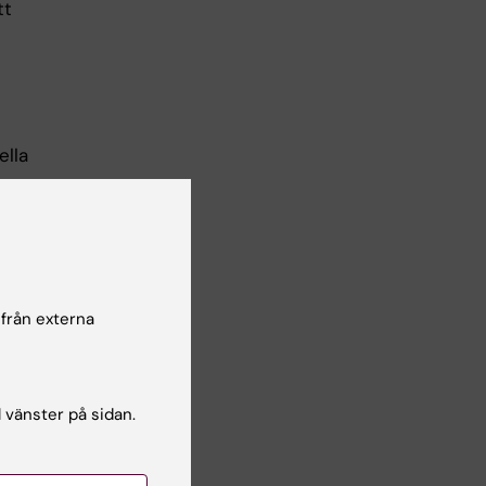
tt
ella
ut
ed
ras
n
h
 från externa
ur
l vänster på sidan.