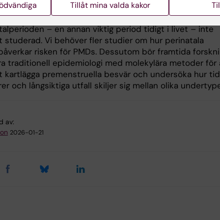
nödvändiga
Tillåt mina valda kakor
Ti
n (t.ex. BMI i barndomen, barndomstrauma, ålder vid
tionsdebut) spelar en roll i utvecklingen av PMDs. Där
talperioden – en annan viktig period tidigt i livet – inte
igt studerad. Vi behöver fler studier om hur perinatala
 påverkar risken för PMDs. Dessutom bör framtida forskn
a traditionell epidemiologi med molekylära metoder för 
at kartlägga premenstruella besvär och undersöka hur tid
rer och långsiktiga utfall skiljer sig mellan olika undertype
d av:
son
2026-01-21