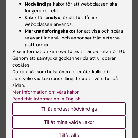
Nödvändiga
kakor för att webbplatsen ska
symptom framkom att stöd och hinder att
fungera korrekt.
vara kvar i arbete fanns på flera nivåer: individ,
Kakor för
analys
för att förstå hur
grupp, chef, och organisation. En lyhörd chef
webbplatsen används.
som tar tag i problem samt ett gott kollegialt
Marknadsföringskakor
för att visa och spåra
klimat på jobbet var exempel på stöd.
relevant innehåll och annonser från externa
plattformar.
Samtidigt kunde den fysiska arbetsmiljön
Viss information kan överföras till länder utanför EU.
utgöra ett hinder och spä på dåligt mående.
Genom att samtycka godkänner du att vi sparar
Cheferna beskrev i sin tur att det underlättar
cookies.
med tydligt stöd från organisationen för att
Du kan när som helst ändra eller återkalla ditt
prioritera arbete med psykisk ohälsa. Insatser
samtycke via kakikonen längst ned till vänster på
för att höja medvetenheten bland chefer och
sidan.
Mer information om våra kakor
anställda upplevdes som både positiva och
Read this information in English
negativa – positiva för att frågan
Tillåt endast nödvändiga
uppmärksammas, men samtidigt belastande
för chefen när nyttan var oklar.
Tillåt mina valda kakor
Vilken vidare forskning behövs inom
Tillåt alla