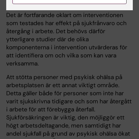
området?
Det är fortfarande oklart om interventionen
som testades har effekt på sjukfrånvaro och
återgång i arbete. Det behövs därför
ytterligare studier där de olika
komponenterna i intervention utvärderas för
att identifiera om och vilka som kan vara
verksamma.
Att stötta personer med psykisk ohälsa på
arbetsplatsen är ett annat viktigt område.
Detta gäller både för personer som inte har
varit sjukskrivna tidigare och som har återgått
i arbete för att förebygga återfall.
Sjukförsäkringen är viktig, den möjliggör ett
högt arbetsdeltagande, men samtidigt har
andel sjukfall på grund av psykisk ohälsa ökat