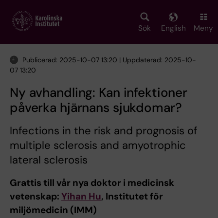
Skip
to
main
Sök
English
Meny
content
Publicerad: 2025-10-07 13:20 | Uppdaterad: 2025-10-
07 13:20
Ny avhandling: Kan infektioner
påverka hjärnans sjukdomar?
Infections in the risk and prognosis of
multiple sclerosis and amyotrophic
lateral sclerosis
Grattis till vår nya doktor i medicinsk
vetenskap:
Yihan Hu
, Institutet för
miljömedicin (IMM)