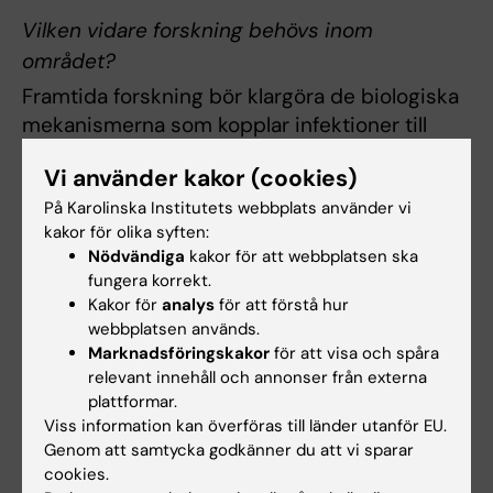
Vilken vidare forskning behövs inom
området?
Framtida forskning bör klargöra de biologiska
mekanismerna som kopplar infektioner till
neurodegeneration. Till exempel behöver vi
Vi använder kakor (cookies)
förstå om infektioner direkt bidrar till
På Karolinska Institutets webbplats använder vi
neuroinflammation eller om de snarare
kakor för olika syften:
speglar en tidig sårbarhet i nervsystemet. Det
Nödvändiga
kakor för att webbplatsen ska
är också viktigt att undersöka om
fungera korrekt.
förebyggande eller behandling av infektioner
Kakor för
analys
för att förstå hur
kan bromsa sjukdomsförloppet eller förbättra
webbplatsen används.
överlevnaden hos patienter med MS och ALS.
Marknadsföringskakor
för att visa och spåra
relevant innehåll och annonser från externa
Slutligen kan integrering av molekylära data
plattformar.
från blod och ryggmärgsvätska med långsiktig
Viss information kan överföras till länder utanför EU.
epidemiologisk uppföljning hjälpa till att
Genom att samtycka godkänner du att vi sparar
identifiera infektionsrelaterade biomarkörer
cookies.