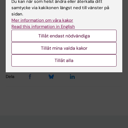
och potentiella mål för nya behandlingar.
Du kan när som helst ändra eller återkalla ditt
samtycke via kakikonen längst ned till vänster på
Länk:
Infections in the risk and prognosis of
sidan.
Mer information om våra kakor
multiple sclerosis and amyotrophic lateral
Read this information in English
sclerosis
Tillåt endast nödvändiga
Tillåt mina valda kakor
Uppdaterad av:
Anna Persson
2025-10-07
Tillåt alla
Dela