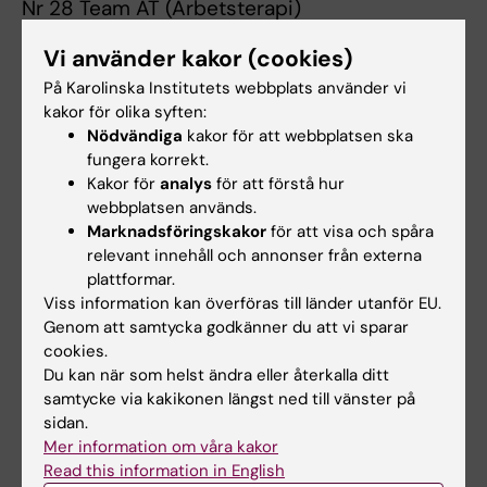
Nr 28 Team AT (Arbetsterapi)
Nr 42 Hjärngänget – D3 (Central
Vi använder kakor (cookies)
ledningskansli, D3)
På Karolinska Institutets webbplats använder vi
kakor för olika syften:
Nr 44 Team omvårdnad (Omvårdnad)
Nödvändiga
kakor för att webbplatsen ska
fungera korrekt.
Nr 47 Silver Sprinters ARC (ARC)
Kakor för
analys
för att förstå hur
webbplatsen används.
Nr 51 UK goes hälsosamma
Marknadsföringskakor
för att visa och spåra
(Utbildningskansliet, D2)
relevant innehåll och annonser från externa
plattformar.
En varm applåd till alla som såg till att tänka
Viss information kan överföras till länder utanför EU.
Genom att samtycka godkänner du att vi sparar
extra mycket på sin hälsa under denna
cookies.
månad!
Du kan när som helst ändra eller återkalla ditt
samtycke via kakikonen längst ned till vänster på
sidan.
Uppdaterad av:
Mer information om våra kakor
Annika Clemes
2026-05-27
Read this information in English