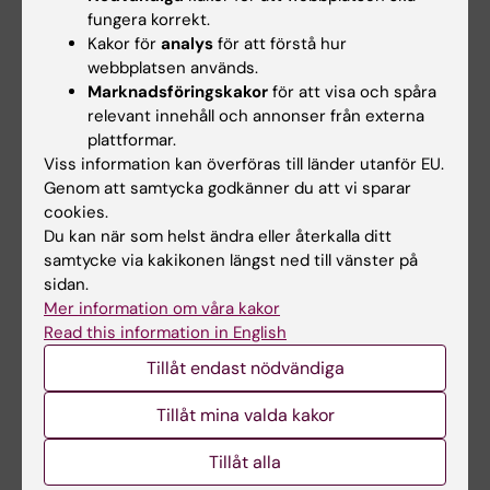
med Tiondeladan.
fungera korrekt.
Kakor för
analys
för att förstå hur
– Aula Medica framhäver universitetets
webbplatsen används.
närvaro tydligt och blir en ändamålsenlig plats
Marknadsföringskakor
för att visa och spåra
för både fest och vetenskap med
relevant innehåll och annonser från externa
inspirerande diskussioner där vetenskapliga
plattformar.
paradigm diskuteras och utmanas. En
Viss information kan överföras till länder utanför EU.
Genom att samtycka godkänner du att vi sparar
generös gåva gjorde detta till verklighet, sa
cookies.
Anders Hamsten.
Du kan när som helst ändra eller återkalla ditt
samtycke via kakikonen längst ned till vänster på
Han målade upp framtidsbilden av KI och
sidan.
Hagastaden, med världens modernaste
Mer information om våra kakor
universitetssjukhus och Biomedicum,
Read this information in English
världens största och bäst utrustade
Tillåt endast nödvändiga
forskningslaboratorium - nära till patienterna
och för människors hälsa. Anders Hamsten
Tillåt mina valda kakor
tackade också alla som bidragit till byggandet
Tillåt alla
av Aula Medica.