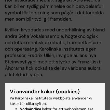
kan bli en tydlig påminnelse och betydelsefull
symbol för forskning som pågår i det fördolda
men som blir tydlig i framtiden.
Kvällen kryddades med underhållning av bland
andra Sofia Vokalensemble, högteknologisk
och luftakrobatisk akrobatik, trumpetfanfarer
och operasång. Karolinska Institutets egen
professor, Fredrik Ullén, invigde aulans nya
Steinwayflygel med ett stycke av Franz Liszt.
Åhörarna fick också ta del av världens aulors
arkitekturhistoria.
Rektor Anders Hamsten beskrev Aula Medica
Vi använder kakor (cookies)
som uttrycksfull, solitär och kompromisslös,
överblickande Karolinska
På Karolinska Institutets webbplats använder vi
kakor för olika syften:
universitetssjukhuset och Gammelgården
Nödvändiga
kakor för att webbplatsen ska