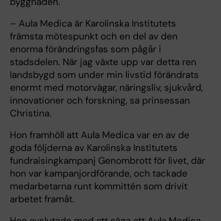
byggnaden.
– Aula Medica är Karolinska Institutets
främsta mötespunkt och en del av den
enorma förändringsfas som pågår i
stadsdelen. När jag växte upp var detta ren
landsbygd som under min livstid förändrats
enormt med motorvägar, näringsliv, sjukvård,
innovationer och forskning, sa prinsessan
Christina.
Hon framhöll att Aula Medica var en av de
goda följderna av Karolinska Institutets
fundraisingkampanj Genombrott för livet, där
hon var kampanjordförande, och tackade
medarbetarna runt kommittén som drivit
arbetet framåt.
Hon avslutade med att säga att Aula Medica