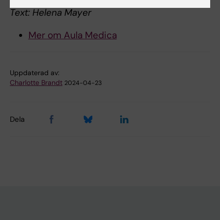
Text: Helena Mayer
Mer om Aula Medica
Uppdaterad av:
Charlotte Brandt
2024-04-23
Dela