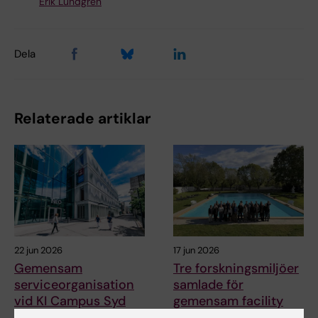
Erik Lundgren
Dela
Relaterade artiklar
22 jun 2026
17 jun 2026
Gemensam
Tre forskningsmiljöer
serviceorganisation
samlade för
vid KI Campus Syd
gemensam facility
management-