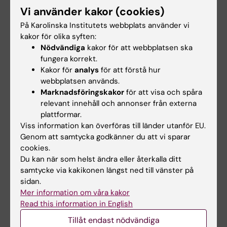
En arbetsgrupp har på uppdrag
Vi använder kakor (cookies)
konferens
av dekanen vid KI Campus Syd
tagit fram ett…
På Karolinska Institutets webbplats använder vi
Personal inom facility
management (FM) från KI:s tre
kakor för olika syften:
forskningsmiljöer -…
Nödvändiga
kakor för att webbplatsen ska
fungera korrekt.
Kakor för
analys
för att förstå hur
webbplatsen används.
Marknadsföringskakor
för att visa och spåra
relevant innehåll och annonser från externa
plattformar.
Viss information kan överföras till länder utanför EU.
Genom att samtycka godkänner du att vi sparar
cookies.
8 maj 2026
30 mar 2026
Du kan när som helst ändra eller återkalla ditt
Skyddsronder i Neo
Tänk på det här när
samtycke via kakikonen längst ned till vänster på
11-13 maj
du tar emot besök i
sidan.
KI:s lokaler
Den 11–13 maj kommer
Mer information om våra kakor
skyddsronder att genomföras i
Du som medarbetare är en
Read this information in English
Neo. PI:s och forskare…
viktig del i att förhindra stölder,
skadegörelse…
Tillåt endast nödvändiga