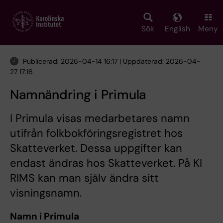
Skip
to
main
Sök
English
Meny
content
Publicerad: 2026-04-14 16:17 | Uppdaterad: 2026-04-
27 17:16
Namnändring i Primula
I Primula visas medarbetares namn
utifrån folkbokföringsregistret hos
Skatteverket. Dessa uppgifter kan
endast ändras hos Skatteverket. På KI
RIMS kan man själv ändra sitt
visningsnamn.
Namn i Primula