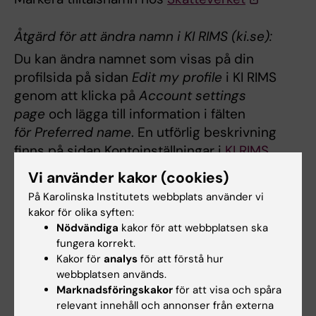
Åtgärd för att ändra namn i KI RIMS (ki.se):
Du kan ändra namnet som visas på din
profilsida på sidan
Edit my profile
i KI RIMS
genom att klicka på
Account settings
page
och lägga till information i fälten
för Preferred name
. En utförlig beskrivning
finns på sidan Kontoinställningar i
KI RIMS
under rubriken
Ändra visningsnamn
.
Vi använder kakor (cookies)
På Karolinska Institutets webbplats använder vi
kakor för olika syften:
Uppdaterad av:
Nödvändiga
kakor för att webbplatsen ska
Anna Sangert
2026-04-27
fungera korrekt.
Innehållsgranskare:
Kakor för
analys
för att förstå hur
Carl Cipranic
webbplatsen används.
Marknadsföringskakor
för att visa och spåra
relevant innehåll och annonser från externa