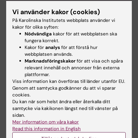
Om Katalin Dobra
Vi använder kakor (cookies)
Professor i klinisk patologi vid institutionen för
På Karolinska Institutets webbplats använder vi
kakor för olika syften:
onkologi-patologi
Nödvändiga
kakor för att webbplatsen ska
Katalin Dobra är född i den ungersktalande delen
fungera korrekt.
av Transylvanien, Rumänien, 1967. Hon tog
Kakor för
analys
för att förstå hur
läkarexamen vid Semmelweisuniversitetet i
webbplatsen används.
Budapest, Ungern, 1994. Sedan 1998 arbetar hon
Marknadsföringskakor
för att visa och spåra
kliniskt vid Karolinska Universitetssjukhuset,
relevant innehåll och annonser från externa
inledningsvis inom ramen för en forsknings-AT
plattformar.
och numera som överläkare. Hon blev specialist i
Viss information kan överföras till länder utanför EU.
klinisk patologi och cytologi 2008.
Genom att samtycka godkänner du att vi sparar
cookies.
Dobra disputerade i experimentell patologi vid KI
Du kan när som helst ändra eller återkalla ditt
2002 och blev docent 2010. Hon var studierektor
samtycke via kakikonen längst ned till vänster på
för KI:s program i diagnostisk cytologi 2017–2019
sidan.
och är ansvarig för patologiämnet i det nya
Mer information om våra kakor
läkarprogrammet.
Read this information in English
Katalin Dobra har anställts som professor i klinisk