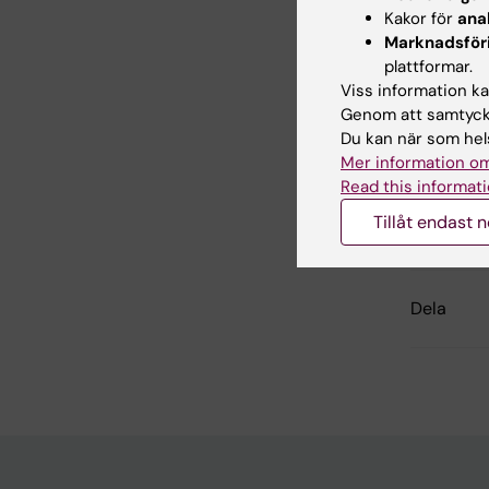
Kakor för
ana
Marknadsför
plattformar.
Viss information kan
Genom att samtycka
Du kan när som hels
Mer information om
Read this informati
Uppdatera
Tillåt endast 
Anna Pers
Dela