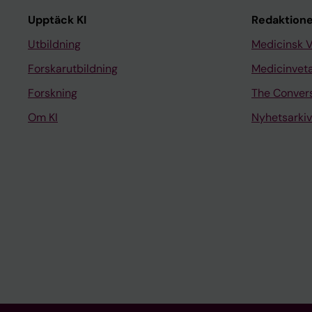
Upptäck KI
Redaktione
Utbildning
Medicinsk 
Forskarutbildning
Medicinvet
Forskning
The Conver
Om KI
Nyhetsarkiv