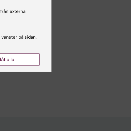
 från externa
l vänster på sidan.
llåt alla