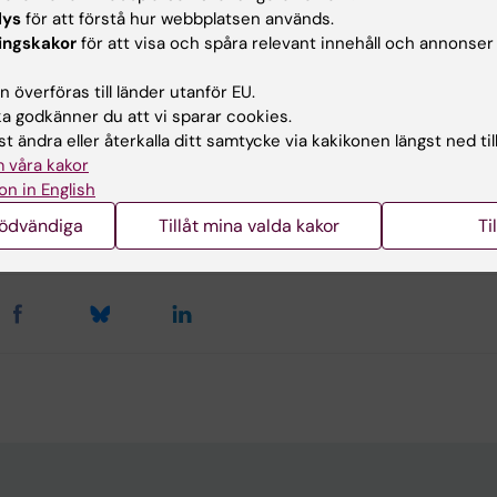
Telefon:
+46852487465
lys
för att förstå hur webbplatsen används.
E-post:
maria.feychting@ki.se
ingskakor
för att visa och spåra relevant innehåll och annonser
 överföras till länder utanför EU.
 godkänner du att vi sparar cookies.
t ändra eller återkalla ditt samtycke via kakikonen längst ned til
 våra kakor
on in English
d av:
nödvändiga
Tillåt mina valda kakor
Ti
son
2020-04-16