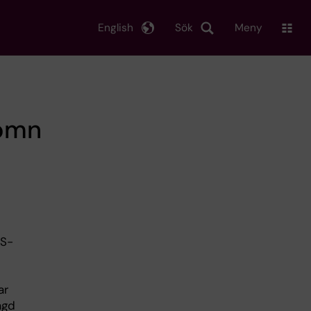
English
Sök
Meny
sömn
OS-
d
ar
agd