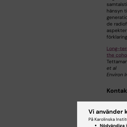
samtalst
hänsyn ti
generati
de radio
aspekter
förklarin
Long-ter
the coho
Tettamant
et al
Environ 
Kontak
Vi använder 
På Karolinska Insti
Nödvändiga
k