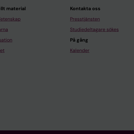
llt material
Kontakta oss
Vetenskap
Presstjänsten
arna
Studiedeltagare sökes
sation
På gång
et
Kalender