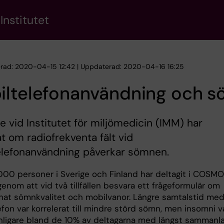
Institutet
erad: 2020-04-15 12:42 | Uppdaterad: 2020-04-16 16:25
iltelefonanvändning och 
e vid Institutet för miljömedicin (IMM) har
t om radiofrekventa fält vid
elefonanvändning påverkar sömnen.
000 personer i Sverige och Finland har deltagit i COSM
enom att vid två tillfällen besvara ett frågeformulär om
nat sömnkvalitet och mobilvanor. Längre samtalstid me
fon var korrelerat till mindre störd sömn, men insomni v
nligare bland de 10% av deltagarna med längst sammanl