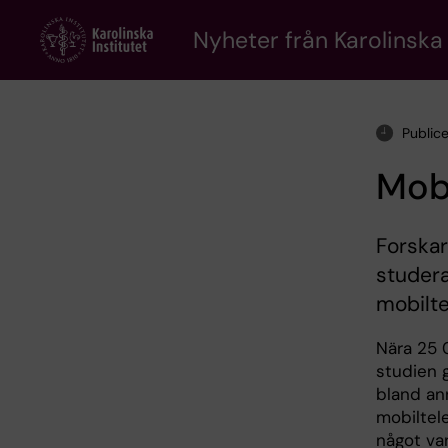
Skip
to
Nyheter från Karolinska 
main
content
Public
Mob
Forskar
studera
mobilt
Nära 25 
studien g
bland an
mobiltele
något va