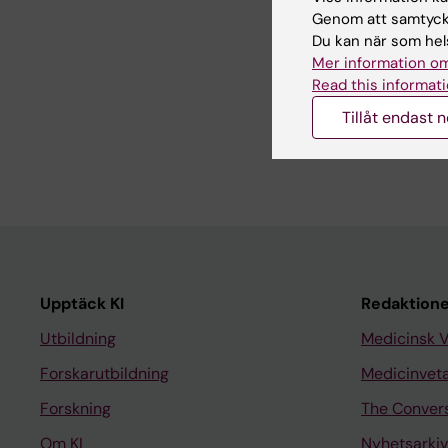
Uppdatera
Genom att samtycka
Webb Adm
Du kan när som hels
Mer information om
Read this informati
Dela
Tillåt endast 
Upptäck KI
Redaktione
Utbildning
Medicinsk 
Forskarutbildning
Medicinvet
Forskning
The Conver
Om KI
Nyhetsarkiv