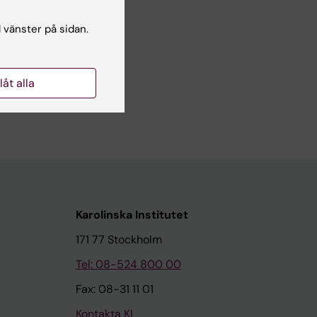
l vänster på sidan.
llåt alla
Karolinska Institutet
171 77 Stockholm
Tel: 08-524 800 00
Fax: 08-31 11 01
Kontakta KI