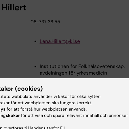
Hillert
08-737 36 55
Lena.Hillert@ki.se
Institutionen för Folkhälsovetenskap,
avdelningen för yrkesmedicin
kakor (cookies)
tutets webbplats använder vi kakor för olika syften:
mer på Dagens Nyheters webbplats
akor för att webbplatsen ska fungera korrekt.
mer på Expressens webbplats
lys
för att förstå hur webbplatsen används.
mer på tv4nyheterna.se
ingskakor
för att visa och spåra relevant innehåll och annonser
 överföras till länder utanför EU.