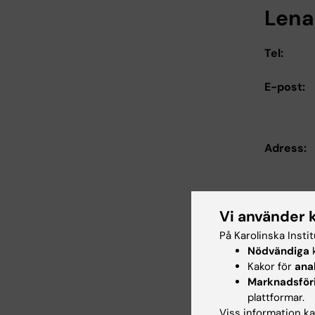
Lena 
Tel:
E-post:
Adress:
Vi använder 
På Karolinska Insti
Läs 
Nödvändiga
k
Läs 
Kakor för
ana
Läs 
Marknadsför
plattformar.
Viss information kan