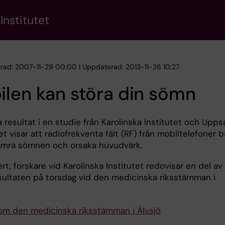
Institutet
erad: 2007-11-29 00:00 | Uppdaterad: 2013-11-26 10:27
len kan störa din sömn
a resultat i en studie från Karolinska Institutet och Upps
et visar att radiofrekventa fält (RF) från mobiltelefoner 
ämra sömnen och orsaka huvudvärk.
ert, forskare vid Karolinska Institutet redovisar en del av
sultaten på torsdag vid den medicinska riksstämman i
om den medicinska riksstämman i Älvsjö