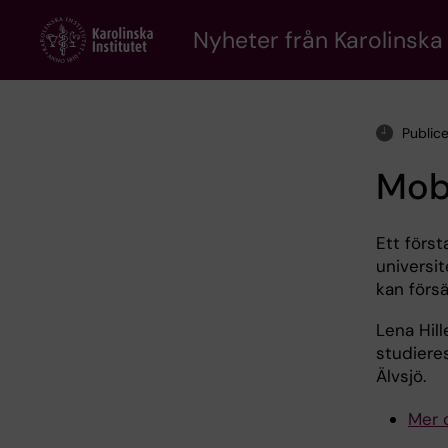
Skip
to
Nyheter från Karolinska 
main
content
Public
Mobi
Ett först
universit
kan förs
Lena Hill
studiere
Älvsjö.
Mer 