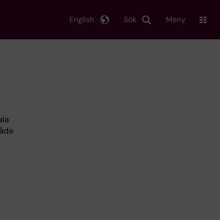
English
Sök
Meny
ala
både