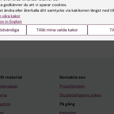
d av:
 godkänner du att vi sparar cookies.
in
2013-11-26
t ändra eller återkalla ditt samtycke via kakikonen längst ned til
 våra kakor
on in English
nödvändiga
Tillåt mina valda kakor
Ti
llt material
Kontakta oss
Vetenskap
Presstjänsten
arna
Studiedeltagare sökes
sation
På gång
et
Kalender