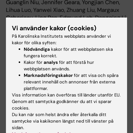
Guanglin Niu, Jennifer Geara, Yongjian Chen,
Lihua Luo, Yanwei Xiao, Zhuang Liu, Margaux
Gaborieau, Ling Pan, Edmund Loh, Dongqing Li,
Pehr Sommar, Aoxue Wang, Xiaowei Zheng,
Vi använder kakor (cookies)
Ning Xu Landén.
Advanced Science
, online 8
På Karolinska Institutets webbplats använder vi
februari 2026, doi: 10.1002/advs.202517141
kakor för olika syften:
Nödvändiga
kakor för att webbplatsen ska
fungera korrekt.
Dermatologi och venereologi
Kakor för
analys
för att förstå hur
Tags
webbplatsen används.
Marknadsföringskakor
för att visa och spåra
relevant innehåll och annonser från externa
Uppdaterad av:
plattformar.
Karin Broms
2026-02-12
Viss information kan överföras till länder utanför EU.
Genom att samtycka godkänner du att vi sparar
cookies.
Dela
Du kan när som helst ändra eller återkalla ditt
samtycke via kakikonen längst ned till vänster på
sidan.