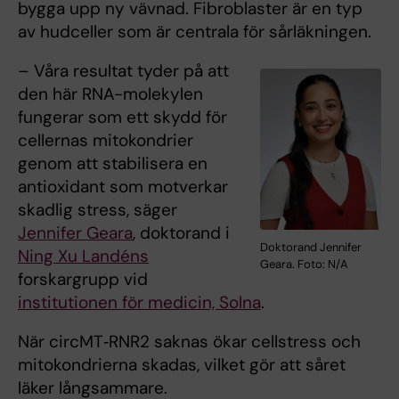
bygga upp ny vävnad. Fibroblaster är en typ
av hudceller som är centrala för sårläkningen.
– Våra resultat tyder på att
den här RNA-molekylen
fungerar som ett skydd för
cellernas mitokondrier
genom att stabilisera en
antioxidant som motverkar
skadlig stress, säger
Jennifer Geara
, doktorand i
Doktorand Jennifer
Ning Xu Landéns
Geara. Foto: N/A
forskargrupp vid
institutionen för medicin, Solna
.
När circMT‑RNR2 saknas ökar cellstress och
mitokondrierna skadas, vilket gör att såret
läker långsammare.