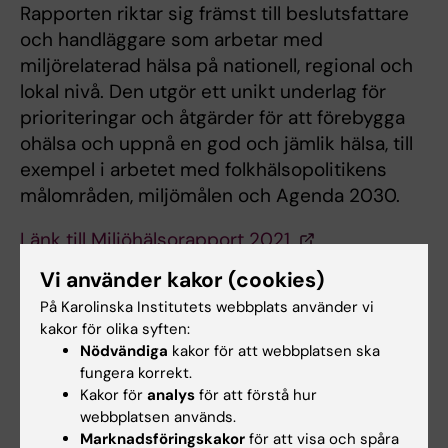
Rapporten riktar sig främst till beslutsfat­tare
och handläggare som arbetar med
miljörelaterad hälsa på nationell, regional och
lokal nivå. Den utgör ett unikt underlag för
prioriteringar och åtgärder för att förebygga
ohälsa och uppnå en god och jämlik hälsa, till
exempel i arbetet med folkhälsopolitikens
målområden, miljömålen och Agenda 2030.
Länk till Miljöhälsorapport 2021.
Vi använder kakor (cookies)
Den 23 mars arrangeras ett digitalt
På Karolinska Institutets webbplats använder vi
seminarium där rapporten presenteras av bl a
kakor för olika syften:
forskare från IMM.
Länk till seminarieinbjudan.
Nödvändiga
kakor för att webbplatsen ska
fungera korrekt.
Kakor för
analys
för att förstå hur
Uppdaterad av:
webbplatsen används.
Anna Persson
2021-03-12
Marknadsföringskakor
för att visa och spåra