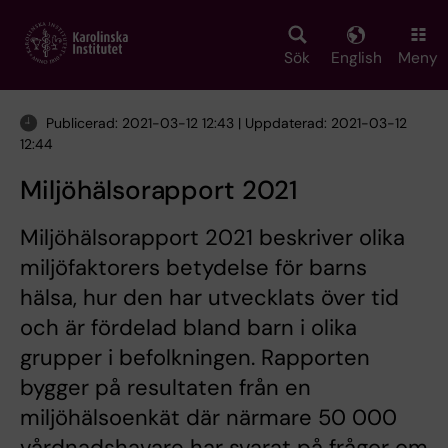
Skip
to
main
Sök
English
Meny
content
Publicerad: 2021-03-12 12:43 | Uppdaterad: 2021-03-12
12:44
Miljöhälsorapport 2021
Miljöhälsorapport 2021 beskriver olika
miljöfaktorers betydelse för barns
hälsa, hur den har utvecklats över tid
och är fördelad bland barn i olika
grupper i befolkningen. Rapporten
bygger på resultaten från en
miljöhälsoenkät där närmare 50 000
vårdnadshavare har svarat på frågor om