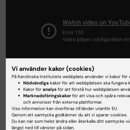
Vi använder kakor (cookies)
På Karolinska Institutets webbplats använder vi kakor för o
Nödvändiga
kakor för att webbplatsen ska fungera k
Kakor för
analys
för att förstå hur webbplatsen anv
Uppdaterad av:
Marknadsföringskakor
för att visa och spåra releva
Webb Admin
2016-11-16
och annonser från externa plattformar.
Viss information kan överföras till länder utanför EU.
Genom att samtycka godkänner du att vi sparar cookies.
Du kan när som helst ändra eller återkalla ditt samtycke v
Dela
längst ned till vänster på sidan.