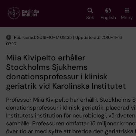
Skip
to
main
Sök
English
Meny
content
Publicerad: 2016-10-17 08:35 | Uppdaterad: 2016-11-16
07:10
Miia Kivipelto erhåller
Stockholms Sjukhems
donationsprofessur i klinisk
geriatrik vid Karolinska Institutet
Professor Miia Kivipelto har erhållit Stockholms
donationsprofessur i klinisk geriatrik, placerad v
Institutets institution för neurobiologi, vårdvet
samhälle. Professuren omfattar 15 miljoner krono
över tio år med syfte att bredda den geriatriska 