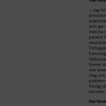
Vad fors
– Jag fo
precision
avancera
som ger 
matcha rä
patient. 
med brös
Förhoppn
framsteg 
hjälpa p
former a
stor ars
idag och 
problem a
förväg v
kommer a
Hur fors