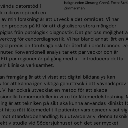
bakgrunden Xinsong Chen). Foto: Stef
nvänds datorstöd i
Zimmerman
sk mikroskopi och en
l av min forskning är att utveckla det området. Vi har
 en process på KI för att digitalisera stora mängder
iglas från patologisk diagnostik. Det ger oss möjlighet a
verktyg för cancerdiagnostik. Vi har bland annat lärt en A
od precision förutsäga risk för återfall i bröstcancer. De
nuter. Konventionell analys tar ett par veckor och är
 Ett par regioner är på gång med att introducera detta
 sin kliniska verksamhet.
n framgång är att vi visat att digital bildanalys kan
för att känna igen viktiga genuttryck i ett vävnadsprov 
. Vi har också utvecklat en metod för att skapa
sionella tumörmodeller in vitro för läkemedelstestning. 
ng är att tekniken på sikt ska kunna användas kliniskt f
t hitta rätt läkemedel till patienter vars cancer visat sig
t mot standardbehandling. Nu utvärderar vi denna teknik 
ektiv studie vid Södersjukhuset och det ser mycket