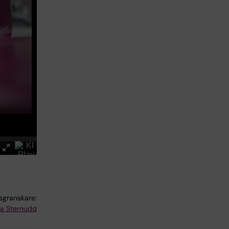
lsgranskare:
na Sternudd