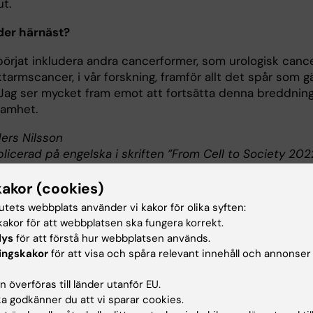
t.
der härnäst?
 börjat inkludera andra cancerformer, som urologisk canc
tarmscancer, i vår forskning, framför allt det spår som gä
 Jag ser mycket fram emot att fortsätta denna breddnin
samhet.
ders Nilsson
licerad på engelska i skriften ”From Cell to Society 202
kakor (cookies)
tutets webbplats använder vi kakor för olika syften:
akor för att webbplatsen ska fungera korrekt.
 Johan Hartman
lys
för att förstå hur webbplatsen används.
ingskakor
för att visa och spåra relevant innehåll och annonser
sor i tumörpatologi vid institutionen för onkologi-patolog
Hartman är född i Stockholm 1979. Han har examen i
 överföras till länder utanför EU.
lärbiologi och biokemi från Stockholms universitet 2001 och
 godkänner du att vi sparar cookies.