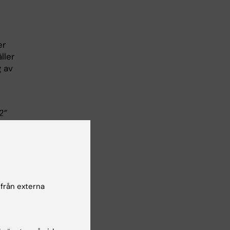
er
ller
g av
2”
 från externa
i