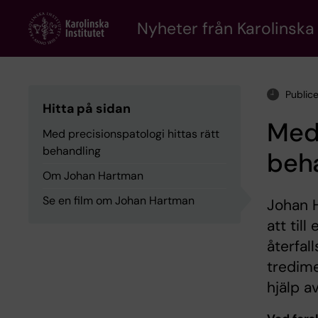
Skip
to
Nyheter från Karolinska 
main
content
Public
Hitta på sidan
Med 
Med precisionspatologi hittas rätt
behandling
beh
Om Johan Hartman
Se en film om Johan Hartman
Johan H
att til
återfal
tredime
hjälp av