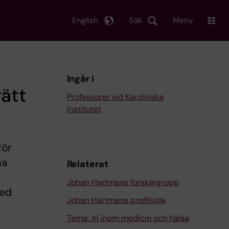
English
Sök
Meny
Ingår i
rätt
Professorer vid Karolinska
Institutet
för
ma
Relaterat
Johan Hartmans forskargrupp
med
Johan Hartmans profilsida
Tema: AI inom medicin och hälsa