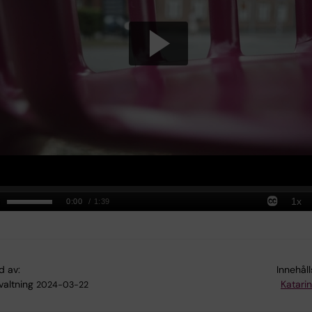
d av:
Innehål
valtning
Katari
2024-03-22