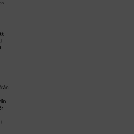
an
tt
I
t
från
Min
ör
i