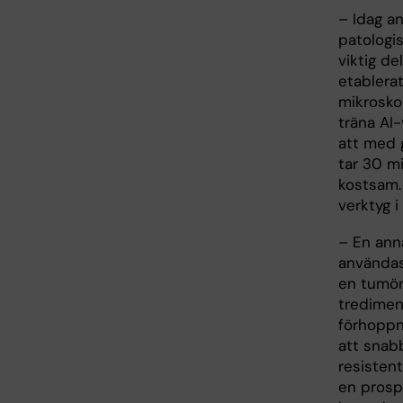
– Idag a
patologi
viktig de
etablerat
mikroskop
träna AI-
att med g
tar 30 mi
kostsam.
verktyg i
– En anna
användas 
en tumör
tredimen
förhoppni
att snabb
resisten
en prosp