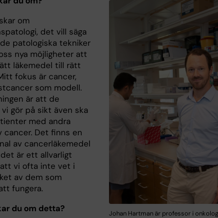
kar du om?
rskar om
spatologi, det vill säga
de patologiska tekniker
oss nya möjligheter att
tt läkemedel till rätt
Mitt fokus är cancer,
tcancer som modell.
ingen är att de
vi gör på sikt även ska
atienter med andra
v cancer. Det finns en
enal av cancerläkemedel
det är ett allvarligt
tt vi ofta inte vet i
ilket av dem som
tt fungera.
kar du om detta?
Johan Hartman är professor i onkologi