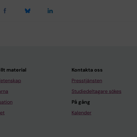
llt material
Kontakta oss
Vetenskap
Presstjänsten
arna
Studiedeltagare sökes
sation
På gång
et
Kalender