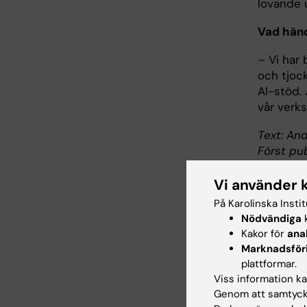
lovande u
Vad hän
– Vi har
och tjock
AI-stöd.
vår verk
Text: An
Först pub
Vi använder 
På Karolinska Insti
Nödvändiga
k
Om
Kakor för
ana
Marknadsför
Profes
plattformar.
Johan 
Viss information kan
moleky
Genom att samtycka