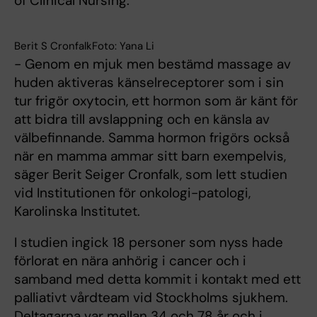
of Clinical Nursing.
Berit S CronfalkFoto: Yana Li
- Genom en mjuk men bestämd massage av
huden aktiveras känselreceptorer som i sin
tur frigör oxytocin, ett hormon som är känt för
att bidra till avslappning och en känsla av
välbefinnande. Samma hormon frigörs också
när en mamma ammar sitt barn exempelvis,
säger Berit Seiger Cronfalk, som lett studien
vid Institutionen för onkologi-patologi,
Karolinska Institutet.
I studien ingick 18 personer som nyss hade
förlorat en nära anhörig i cancer och i
samband med detta kommit i kontakt med ett
palliativt vårdteam vid Stockholms sjukhem.
Deltagarna var mellan 34 och 78 år och i