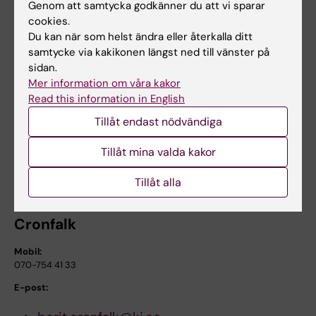
Genom att samtycka godkänner du att vi sparar
Soft tissue massage: early intervention for
cookies.
relatives whose family members died in
Du kan när som helst ändra eller återkalla ditt
samtycke via kakikonen längst ned till vänster på
palliative care
sidan.
Journal of Clinical Nursing, 24 March 2010, vol.
Mer information om våra kakor
19, p.1040-1048
Read this information in English
Tillåt endast nödvändiga
Hämta pressbild
Tillåt mina valda kakor
För ytterligare frågor, kontakta:
Tillåt alla
Med dr, sjuksköterska Berit Seiger
Cronfalk
Mobil:
070-754 41 33
E-post: