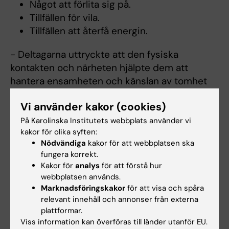
Något att förlita sig på.
Tillfällen för vila.
Tillfällen att återfå energin.
- Deltagarna uttryckte att den fysiska
kontakten och närheten hjälpte dem att
hantera ensamheten och känslan av tomhet
efter den bortgånga. Men ännu viktigare var
Vi använder kakor (cookies)
kanske att massagen erbjöd möjlighet att
balansera behovet att sörja och att anpassa
På Karolinska Institutets webbplats använder vi
kakor för olika syften:
sig till ett liv efter förlusten av en närstående,
Nödvändiga
kakor för att webbplatsen ska
säger Berit Seiger Cronfalk.
fungera korrekt.
Kakor för
analys
för att förstå hur
webbplatsen används.
Publikation
Marknadsföringskakor
för att visa och spåra
Berit S Cronfalk, Britt-Marie Ternestedt, Peter
relevant innehåll och annonser från externa
plattformar.
Strang
Viss information kan överföras till länder utanför EU.