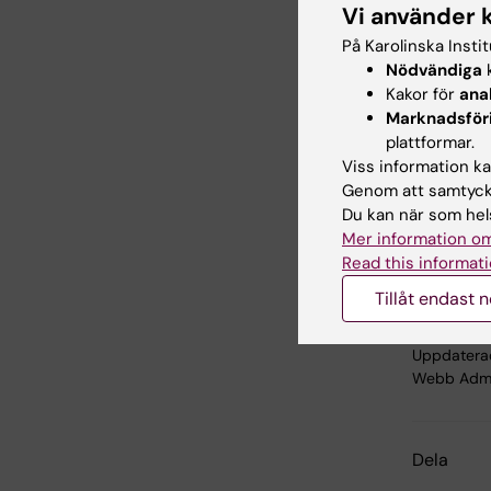
2018 vida
Vi använder 
Sting Ac
På Karolinska Insti
och EU o
Nödvändiga
k
Kakor för
ana
Marknadsför
Länk
plattformar.
Viss information kan
Genom att samtycka
Care t
Du kan när som hels
Mer information om
IVA:s 
Read this informati
Tillåt endast 
Uppdatera
Webb Adm
Dela