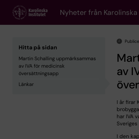
Skip
to
Nyheter från Karolinska 
main
content
Public
Hitta på sidan
Mar
Martin Schalling uppmärksammas
av IVA för medicinsk
av I
översättningsapp
öve
Länkar
I år fira
brobygga
har IVA 
Sveriges 
I den kap