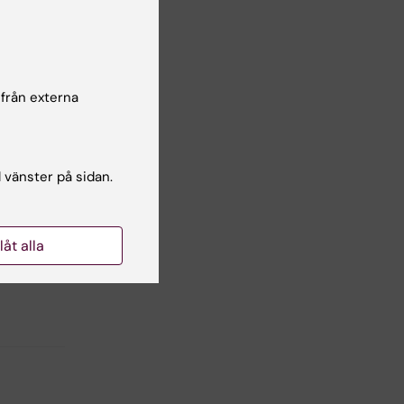
 och
rige
 från externa
l vänster på sidan.
llåt alla