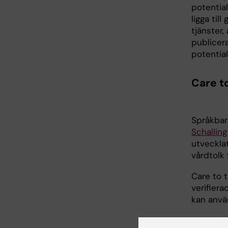
potential
ligga til
tjänster,
publicera
potential.
Care t
Språkbarr
Schalling
utvecklat
vårdtolk
Care to 
verifiera
kan anvä
Projekte