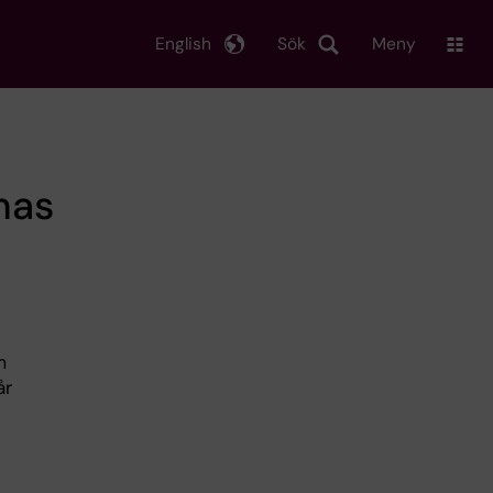
English
Sök
Meny
mas
m
år