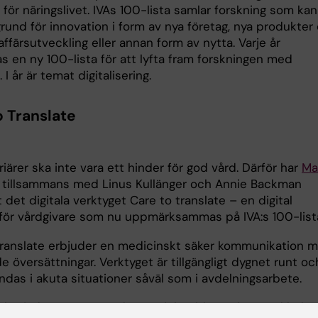
 för näringslivet. IVAs 100-lista samlar forskning som kan
l grund för innovation i form av nya företag, nya produkter
 affärsutveckling eller annan form av nytta. Varje år
s en ny 100-lista för att lyfta fram forskningen med
 I år är temat digitalisering.
o Translate
iärer ska inte vara ett hinder för god vård. Därför har
Ma
tillsammans med Linus Kullänger och Annie Backman
 det digitala verktyget Care to translate – en digital
 för vårdgivare som nu uppmärksammas på IVA:s 100-list
translate erbjuder en medicinskt säker kommunikation 
de översättningar. Verktyget är tillgängligt dygnet runt oc
ndas i akuta situationer såväl som i avdelningsarbete.
t började som ett studentprojekt vid KI och utvecklades