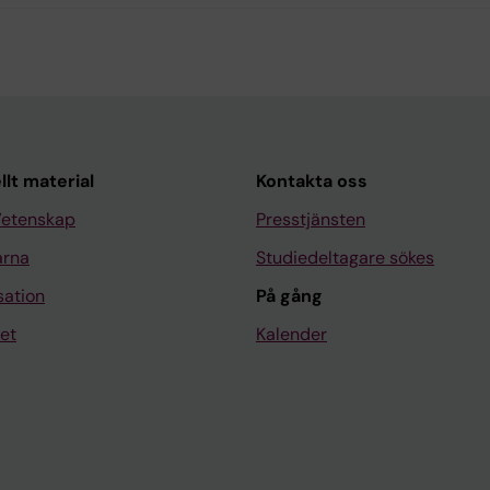
llt material
Kontakta oss
Vetenskap
Presstjänsten
arna
Studiedeltagare sökes
sation
På gång
et
Kalender