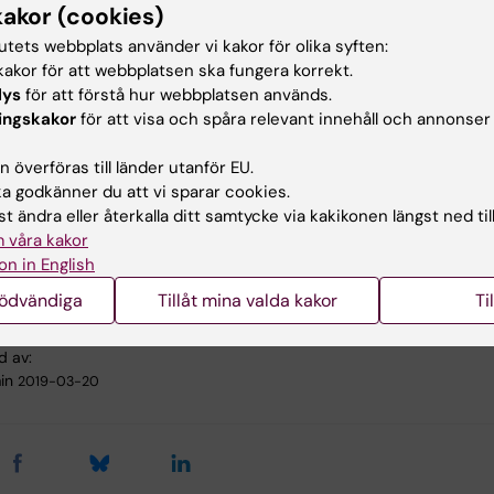
re till företaget Care to Translate AB med stöd av KIIAB
kakor (cookies)
celerate. Appen används redan av 30.000 personer i Sve
tutets webbplats använder vi kakor för olika syften:
ch får mycket positiv feedback.
akor för att webbplatsen ska fungera korrekt.
lys
för att förstå hur webbplatsen används.
ingskakor
för att visa och spåra relevant innehåll och annonser
ar
 överföras till länder utanför EU.
 godkänner du att vi sparar cookies.
o Translate
t ändra eller återkalla ditt samtycke via kakikonen längst ned til
 våra kakor
100-lista från kunskap till konkurrenskraft
on in English
nödvändiga
Tillåt mina valda kakor
Ti
d av:
in
2019-03-20