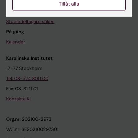
Kontakta oss
Tillåt alla
Presstjänsten
Studiedeltagare sökes
På gång
Kalender
Karolinska Institutet
171 77 Stockholm
Tel: 08-524 800 00
Fax: 08-31 11 01
Kontakta KI
Org.nr: 202100-2973
VAT.nr: SE202100297301