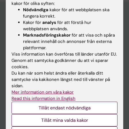
kakor för olika syften:
Nödvändiga
kakor för att webbplatsen ska
fungera korrekt.
Kakor för
analys
för att förstå hur
Upptäck KI
webbplatsen används.
Utbildning
Marknadsföringskakor
för att visa och spåra
relevant innehåll och annonser från externa
Forskarutbildning
plattformar.
Forskning
Viss information kan överföras till länder utanför EU.
Genom att samtycka godkänner du att vi sparar
Om KI
cookies.
Du kan när som helst ändra eller återkalla ditt
Redaktionellt material
samtycke via kakikonen längst ned till vänster på
sidan.
Medicinsk Vetenskap
Mer information om våra kakor
Medicinvetarna
Read this information in English
The Conversation
Tillåt endast nödvändiga
Nyhetsarkivet
Tillåt mina valda kakor