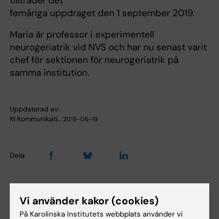
tillträder det
femåriga uppdraget den 1 september 2019.
Maria är professor i experimentell
neurogeriatrik vid NVS och har nu senast varit
chef för sektionen för neurogeriatrik på
samma institution.
Uppdaterad av:
KI Kommunikati…
2019-06-19
Dela
Vi använder kakor (cookies)
På Karolinska Institutets webbplats använder vi