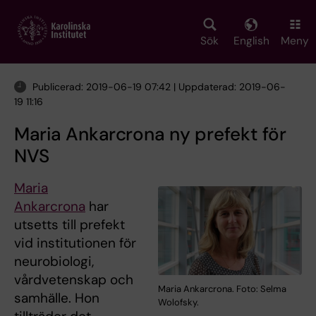
Skip
to
main
Sök
English
Meny
content
Publicerad: 2019-06-19 07:42 | Uppdaterad: 2019-06-
19 11:16
Maria Ankarcrona ny prefekt för
NVS
Maria
Ankarcrona
har
utsetts till prefekt
vid institutionen för
neurobiologi,
vårdvetenskap och
Maria Ankarcrona. Foto: Selma
samhälle. Hon
Wolofsky.