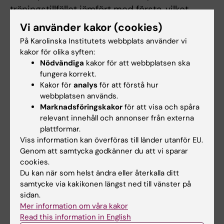
träningstillfället jämfört med första, vilket
tyder på att träningen kan ha satt andra
Vi använder kakor (cookies)
långvariga spår.
På Karolinska Institutets webbplats använder vi
Enligt Maléne Lindholm är studien framförallt
kakor för olika syften:
viktig för den grundläggande förståelse av hur
Nödvändiga
kakor för att webbplatsen ska
muskler fungerar och hur vi anpassar oss till
fungera korrekt.
Kakor för
analys
för att förstå hur
uthållighetsträning.
webbplatsen används.
Marknadsföringskakor
för att visa och spåra
– Resultaten kan också bidra till framtida
relevant innehåll och annonser från externa
optimering av träningseffekter hos olika
plattformar.
individer. I förlängningen kan man också tänka
Viss information kan överföras till länder utanför EU.
sig en betydelse för möjligheterna att
Genom att samtycka godkänner du att vi sparar
förhindra hjärt- och kärlsjukdom och för
cookies.
Du kan när som helst ändra eller återkalla ditt
utvecklingen av nya mer exakta läkemedel för
samtycke via kakikonen längst ned till vänster på
människor som inte kan utföra fysisk aktivitet,
sidan.
säger hon.
Mer information om våra kakor
Read this information in English
Studien är finansierad av: Centrum för