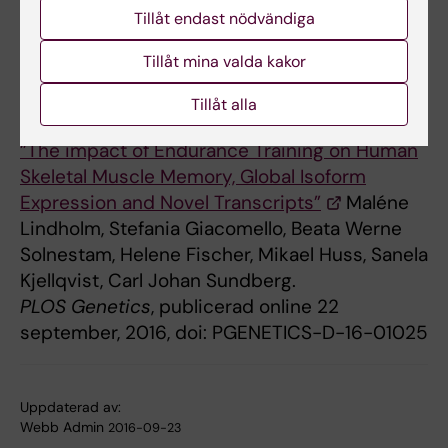
Tillåt endast nödvändiga
Idrottsforskning, Karolinska Institutet och Knut
och Alice Wallenberg Foundation
Tillåt mina valda kakor
Tillåt alla
Publikation
”The impact of Endurance Training on Human
Skeletal Muscle Memory, Global Isoform
Expression and Novel Transcripts”
Maléne
Lindholm, Stefania Giacomello, Beata Werne
Solnestam, Helene Fischer, Mikael Huss, Sanela
Kjellqvist, Carl Johan Sundberg.
PLOS Genetics
, publicerad online 22
september, 2016, doi: PGENETICS-D-16-01025
Uppdaterad av:
Webb Admin
2016-09-23