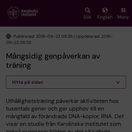
Skip
to
main
Sök
English
Meny
content
Publicerad: 2016-09-23 08:26 | Uppdaterad: 2016-
09-23 08:29
Mångsidig genpåverkan av
träning
Hitta på sidan
Uthållighetsträning påverkar aktiviteten hos
tusentals gener och ger upphov till en
mångfald av förändrade DNA-kopior, RNA. Det
visar en studie från Karolinska Institutet som
också nyanserar bilden av det så kallade