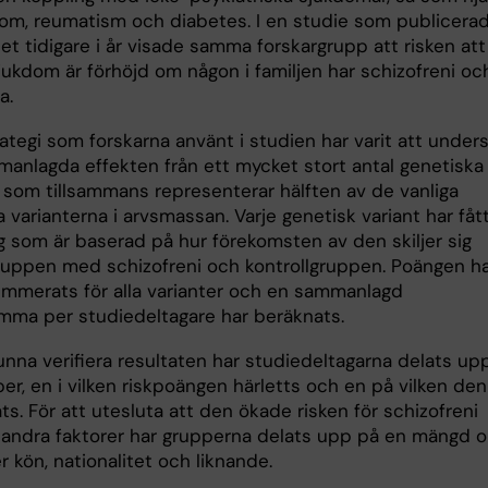
dom, reumatism och diabetes. I en studie som publicerad
t tidigare i år visade samma forskargrupp att risken att
jukdom är förhöjd om någon i familjen har schizofreni oc
a.
ategi som forskarna använt i studien har varit att under
anlagda effekten från ett mycket stort antal genetiska
r som tillsammans representerar hälften av de vanliga
 varianterna i arvsmassan. Varje genetisk variant har fåt
g som är baserad på hur förekomsten av den skiljer sig
ruppen med schizofreni och kontrollgruppen. Poängen h
mmerats för alla varianter och en sammanlagd
ma per studiedeltagare har beräknats.
unna verifiera resultaten har studiedeltagarna delats upp
er, en i vilken riskpoängen härletts och en på vilken den
ts. För att utesluta att den ökade risken för schizofreni
 andra faktorer har grupperna delats upp på en mängd o
er kön, nationalitet och liknande.