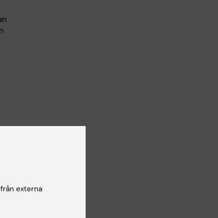
e
an
n
of
 från externa