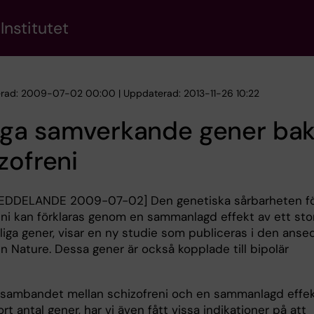
Institutet
erad: 2009-07-02 00:00 | Uppdaterad: 2013-11-26 10:22
ga samverkande gener ba
zofreni
EDDELANDE 2009-07-02] Den genetiska sårbarheten f
eni kan förklaras genom en sammanlagd effekt av ett sto
liga gener, visar en ny studie som publiceras i den anse
en Nature. Dessa gener är också kopplade till bipolär
 sambandet mellan schizofreni och en sammanlagd effe
ort antal gener, har vi även fått vissa indikationer på att