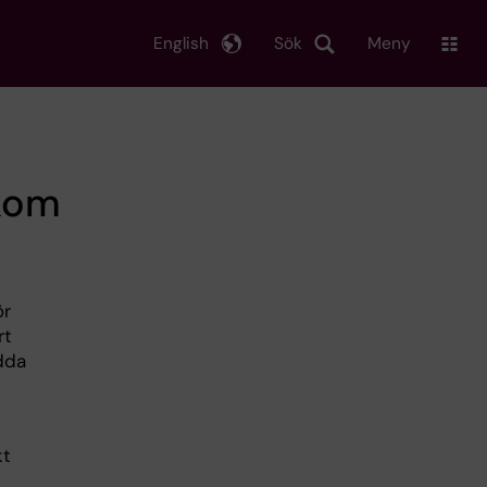
English
Sök
Meny
kom
ör
rt
dda
kt