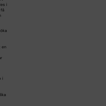
es i
 få
h
söka
t en
ar
 i
lika