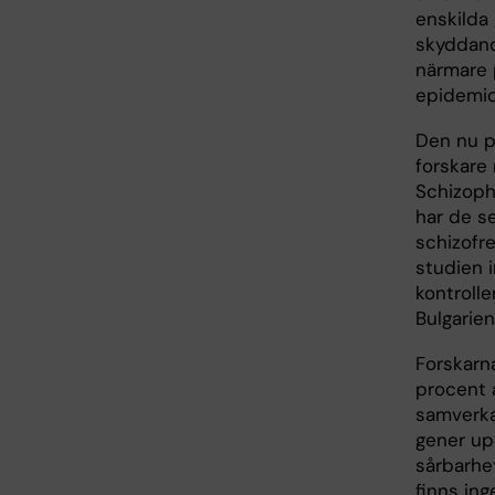
enskilda
skyddand
närmare p
epidemiol
Den nu p
forskare
Schizoph
har de s
schizofr
studien 
kontrolle
Bulgarien
Forskarn
procent a
samverka
gener up
sårbarhe
finns in