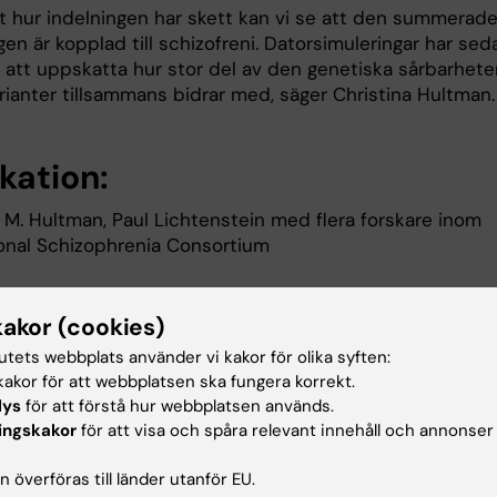
t hur indelningen har skett kan vi se att den summerad
en är kopplad till schizofreni. Datorsimuleringar har sed
r att uppskatta hur stor del av den genetiska sårbarhete
rianter tillsammans bidrar med, säger Christina Hultman.
kation:
a M. Hultman, Paul Lichtenstein med flera forskare inom
ional Schizophrenia Consortium
n polygenic variation contributes to risk 
kakor (cookies)
phrenia that overlaps with bipolar disorder"
tutets webbplats använder vi kakor för olika syften:
nline publication 1 juli 2009, DOI: 10.1038/nature08185.
akor för att webbplatsen ska fungera korrekt.
lys
för att förstå hur webbplatsen används.
a pressbild
ingskakor
för att visa och spåra relevant innehåll och annonser
 överföras till länder utanför EU.