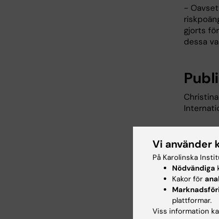
- Oavset
riskpoäng
gjorts fö
dessa va
Publi
Christin
Internat
"Commo
Vi använder 
schizo
På Karolinska Insti
Nature, o
Nödvändiga
k
Kakor för
ana
Hämt
Marknadsför
plattformar.
Viss information kan