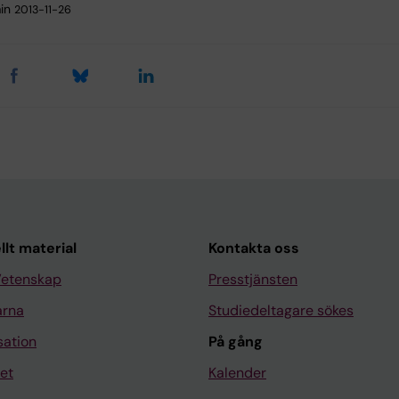
in
2013-11-26
llt material
Kontakta oss
Vetenskap
Presstjänsten
arna
Studiedeltagare sökes
sation
På gång
et
Kalender