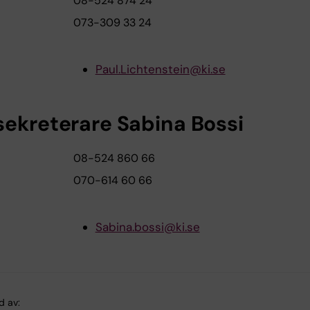
08-524 874 24
073-309 33 24
Paul.Lichtenstein@ki.se
sekreterare Sabina Bossi
08-524 860 66
070-614 60 66
Sabina.bossi@ki.se
d av: