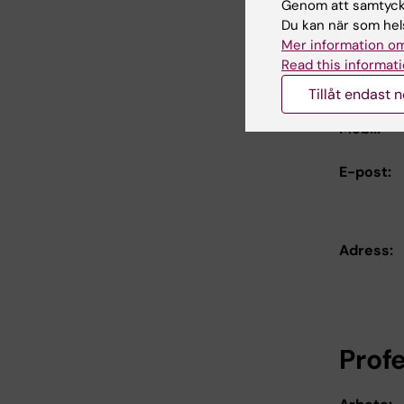
För y
Genom att samtycka
Du kan när som hels
Mer information om
Prof
Read this informati
Tillåt endast 
Arbete:
Mobil:
E-post:
Adress:
Prof