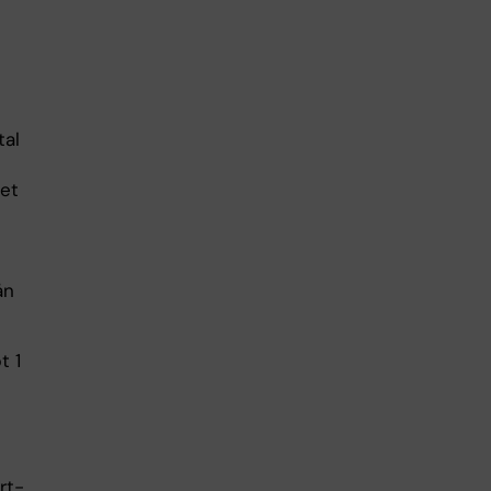
tal
tet
ån
t 1
t
rt-