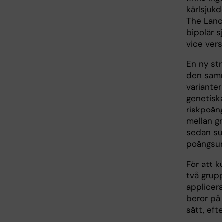
kärlsjuk
The Lance
bipolär s
vice vers
En ny str
den samm
variante
genetiska
riskpoän
mellan g
sedan su
poängsum
För att k
två grupp
applicera
beror på
sätt, eft