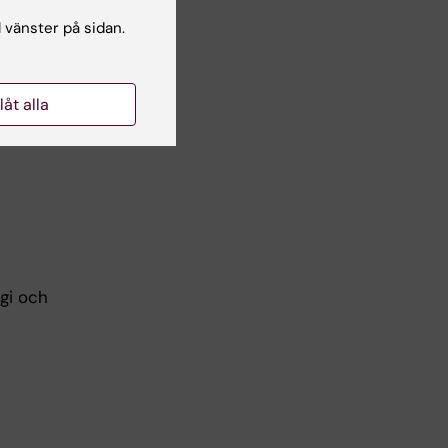
l vänster på sidan.
llåt alla
gi och