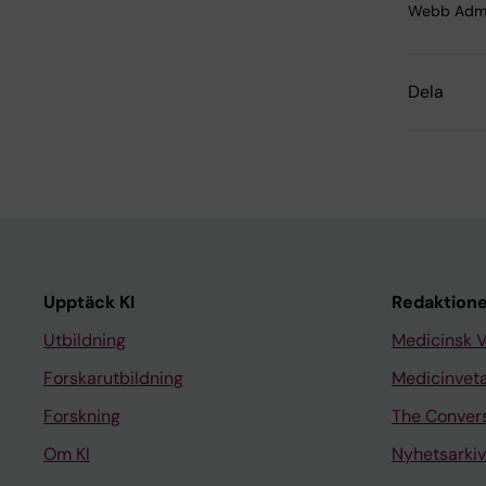
Webb Adm
Dela
Upptäck KI
Redaktione
Utbildning
Medicinsk 
Forskarutbildning
Medicinvet
Forskning
The Conver
Om KI
Nyhetsarkiv