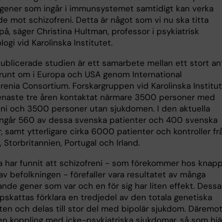
 gener som ingår i immunsystemet samtidigt kan verka
e mot schizofreni. Detta är något som vi nu ska titta
å, säger Christina Hultman, professor i psykiatrisk
ogi vid Karolinska Institutet.
ublicerade studien är ett samarbete mellan ett stort an
 runt om i Europa och USA genom International
renia Consortium. Forskargruppen vid Karolinska Institu
enaste tre åren kontaktat närmare 3500 personer med
eni och 3500 personer utan sjukdomen. I den aktuella
ingår 560 av dessa svenska patienter och 400 svenska
r, samt ytterligare cirka 6000 patienter och kontroller fr
, Storbritannien, Portugal och Irland.
a har funnit att schizofreni - som förekommer hos knapp
v befolkningen - förefaller vara resultatet av många
nde gener som var och en för sig har liten effekt. Dessa
pskattas förklara en tredjedel av den totala genetiska
ten och delas till stor del med bipolär sjukdom. Däremo
gen koppling med icke-psykiatriska sjukdomar, så som hjä