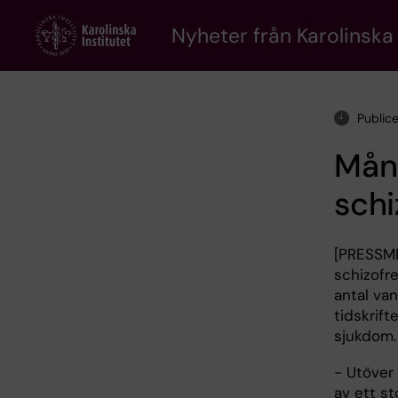
Skip
to
Nyheter från Karolinska 
main
content
Public
Mån
schi
[PRESSM
schizofr
antal van
tidskrift
sjukdom.
- Utöver
av ett st