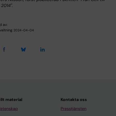
 2014".
d av:
valtning
2024-04-04
llt material
Kontakta oss
Vetenskap
Presstjänsten