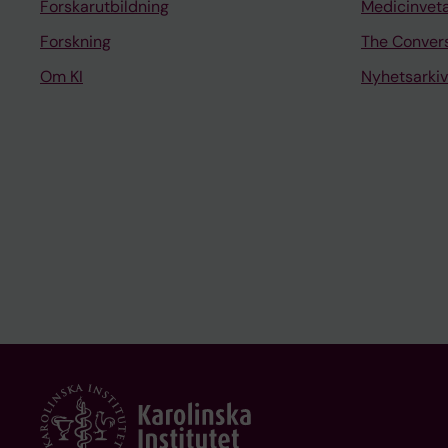
Forskarutbildning
Medicinvet
Forskning
The Conver
Om KI
Nyhetsarkiv