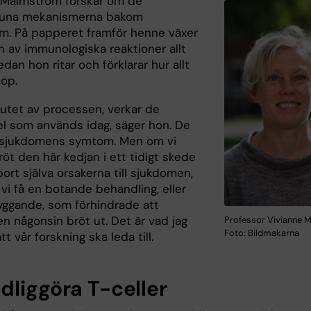
 Malmström forskar om de
una mekanismerna bakom
m. På papperet framför henne växer
n av immunologiska reaktioner allt
dan hon ritar och förkla­rar hur allt
hop.
slutet av processen, verkar de
l som används idag, säger hon. De
 sjukdomens symtom. Men om vi
bröt den här kedjan i ett tidigt skede
ort själva orsakerna till sjukdomen,
 vi få en botande behandling, eller
yggande, som förhindrade att
n någonsin bröt ut. Det är vad jag
Professor Vivianne 
Foto: Bildmakarna
t vår forskning ska leda till.
dliggöra T-celler