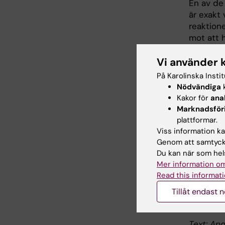
En av de 
är exakt
reaktione
mot att h
Det skull
Vi använder 
– Av en 
På Karolinska Insti
helt nyli
Nödvändiga
k
Kakor för
ana
Hennes f
Marknadsför
mer om de
plattformar.
sjukdomsb
Viss information kan
Genom att samtycka
– Vi gene
Du kan när som hels
detta, sä
Mer information om
behandli
Read this informati
vill. Det
Tillåt endast 
ledprotes
tillgång 
Text: And