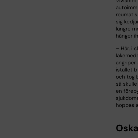
Vivianne
autoimm
reumatis
sig kedja
längre me
hänger i
– Här, i 
läkemede
angriper
istället 
och tog b
så skulle
en föreb
sjukdome
hoppas at
Oska