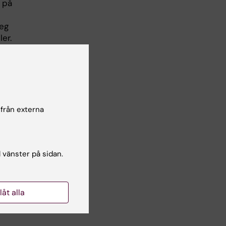
 på
teg
er.
t
tå
 från externa
ill
ra
l vänster på sidan.
 de
llåt alla