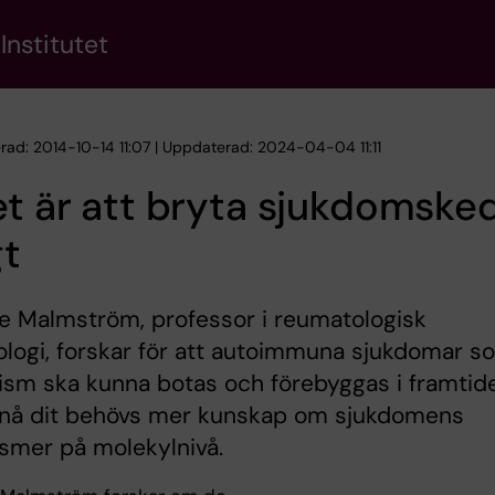
Institutet
erad: 2014-10-14 11:07 | Uppdaterad: 2024-04-04 11:11
t är att bryta sjukdomske
gt
e Malmström, professor i reumatologisk
logi, forskar för att autoimmuna sjukdomar s
sm ska kunna botas och förebyggas i framtid
t nå dit behövs mer kunskap om sjukdomens
smer på molekylnivå.