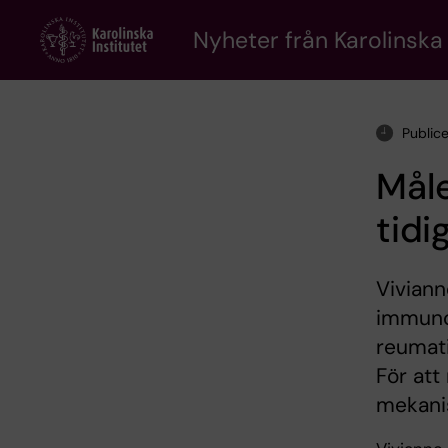
Skip
to
Nyheter från Karolinska 
main
content
Public
Måle
tidi
Viviann
immuno
reumati
För at
mekani