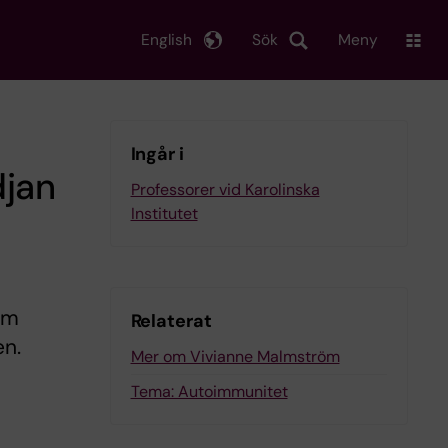
English
Sök
Meny
Ingår i
djan
Professorer vid Karolinska
Institutet
om
Relaterat
en.
Mer om Vivianne Malmström
Tema: Autoimmunitet