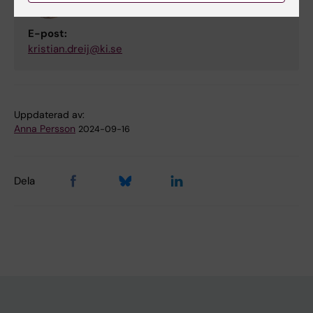
Lektor
E-post:
kristian.dreij@ki.se
Uppdaterad av:
Anna Persson
2024-09-16
Dela