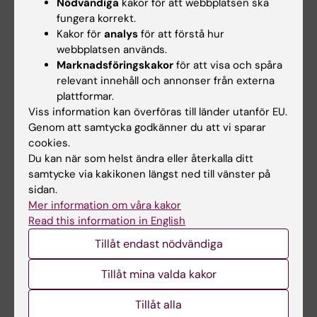
Nödvändiga
kakor för att webbplatsen ska
Publikation
fungera korrekt.
Kakor för
analys
för att förstå hur
Application of an in vitro new approach
webbplatsen används.
methodology to determine relative cancer
Marknadsföringskakor
för att visa och spåra
relevant innehåll och annonser från externa
potency factors of air pollutants based on
plattformar.
whole mixtures.
Viss information kan överföras till länder utanför EU.
de Oliveira Galvão MF, Scaramboni C, Ünlü
Genom att samtycka godkänner du att vi sparar
Endirlik B, Vieira Silva A, Öberg M, Pozza SA,
cookies.
Watanabe T, de Oliveira Rodrigues PC, de
Du kan när som helst ändra eller återkalla ditt
Castro Vasconcellos P, Sadiktsis I, Dreij K
samtycke via kakikonen längst ned till vänster på
sidan.
Environ Int 2024 Aug;190():108942
Mer information om våra kakor
Read this information in English
Tillåt endast nödvändiga
Kontakt
Tillåt mina valda kakor
Kristian Dreij
Tillåt alla