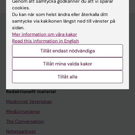
Genom att samtycka godkänner du att vi sparar
cookies.
Du kan när som helst ändra eller återkalla ditt
samtycke via kakikonen längst ned till vänster på
sidan.
Mer information om våra kakor
Upptäck KI
Read this information in English
Utbildning
Tillåt endast nödvändiga
Forskarutbildning
Tillåt mina valda kakor
Forskning
Om KI
Tillåt alla
Redaktionellt material
Medicinsk Vetenskap
Medicinvetarna
The Conversation
Nyhetsarkivet