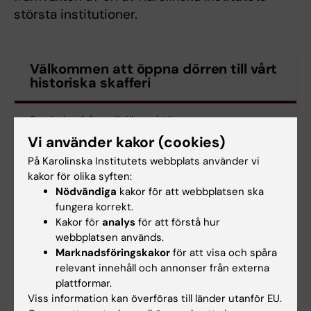
största institutioner.
Välkommen att öppna dörren till vårt
historiska skafferi
Forskning från cell till samhälle
Vi använder kakor (cookies)
På Karolinska Institutets webbplats använder vi
kakor för olika syften:
Uppdaterad av:
Nödvändiga
kakor för att webbplatsen ska
Annika Clemes
2023-12-21
fungera korrekt.
Kakor för
analys
för att förstå hur
webbplatsen används.
Dela
Marknadsföringskakor
för att visa och spåra
relevant innehåll och annonser från externa
plattformar.
Viss information kan överföras till länder utanför EU.