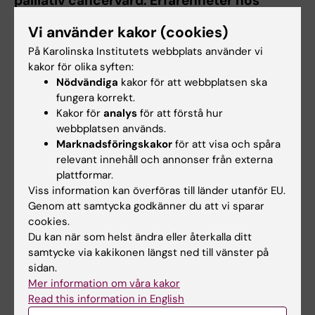
palliativ cancervård. Erfarenheter hos
patienter och anhöriga
Vi använder kakor (cookies)
Institutionen för onkologi-patologi
På Karolinska Institutets webbplats använder vi
kakor för olika syften:
Läs avhandling
Nödvändiga
kakor för att webbplatsen ska
fungera korrekt.
Hämta pressbild
Kakor för
analys
för att förstå hur
webbplatsen används.
Marknadsföringskakor
för att visa och spåra
För mer information, kontakta:
relevant innehåll och annonser från externa
plattformar.
Med dr Lisa Sand
Viss information kan överföras till länder utanför EU.
Genom att samtycka godkänner du att vi sparar
Arbete:
cookies.
08-617 12 00
Du kan när som helst ändra eller återkalla ditt
Mobil:
samtycke via kakikonen längst ned till vänster på
070-484 89 56
sidan.
E-post:
Mer information om våra kakor
Read this information in English
lisa.sand@ki.se