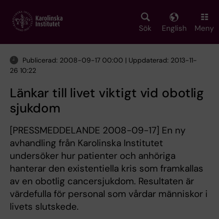
Skip
to
main
Sök
English
Meny
content
Publicerad: 2008-09-17 00:00 | Uppdaterad: 2013-11-
26 10:22
Länkar till livet viktigt vid obotlig
sjukdom
[PRESSMEDDELANDE 2008-09-17] En ny
avhandling från Karolinska Institutet
undersöker hur patienter och anhöriga
hanterar den existentiella kris som framkallas
av en obotlig cancersjukdom. Resultaten är
värdefulla för personal som vårdar människor i
livets slutskede.