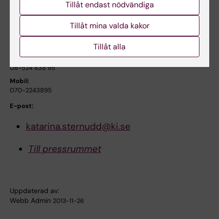
Tillåt endast nödvändiga
Till Institutionen för onkologi-patologi
Tillåt mina valda kakor
Pressekreterare Katarina Sternudd
Tillåt alla
Arbete:
08-524 838 95
Mobil:
070-2243895
E-post:
katarina.sternudd@ki.se
Till pressrummet
Uppdaterad av:
Webb Admin
2013-11-26