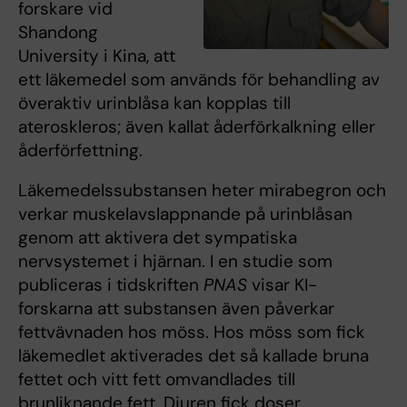
forskare vid
Shandong
University i Kina, att
ett läkemedel som används för behandling av
överaktiv urinblåsa kan kopplas till
ateroskleros; även kallat åderförkalkning eller
åderförfettning.
Läkemedelssubstansen heter mirabegron och
verkar muskelavslappnande på urinblåsan
genom att aktivera det sympatiska
nervsystemet i hjärnan. I en studie som
publiceras i tidskriften
PNAS
visar KI-
forskarna att substansen även påverkar
fettvävnaden hos möss. Hos möss som fick
läkemedlet aktiverades det så kallade bruna
fettet och vitt fett omvandlades till
brunliknande fett. Djuren fick doser