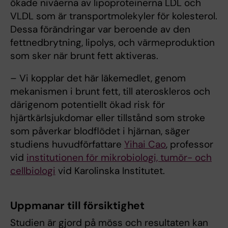
ökade nivåerna av lipoproteinerna LDL och
VLDL som är transportmolekyler för kolesterol.
Dessa förändringar var beroende av den
fettnedbrytning, lipolys, och värmeproduktion
som sker när brunt fett aktiveras.
– Vi kopplar det här läkemedlet, genom
mekanismen i brunt fett, till ateroskleros och
därigenom potentiellt ökad risk för
hjärtkärlsjukdomar eller tillstånd som stroke
som påverkar blodflödet i hjärnan, säger
studiens huvudförfattare
Yihai Cao
, professor
vid
institutionen för mikrobiologi, tumör- och
cellbiologi
vid Karolinska Institutet.
Uppmanar till försiktighet
Studien är gjord på möss och resultaten kan