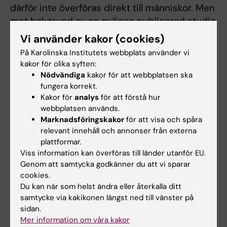
därför inte överföras direkt till människor. Men
mot bakgrund av en nyligen publicerad studie
som visar att mirabegron kan aktivera brunt
Vi använder kakor (cookies)
fett hos människor, anser Yihai Cao att det
På Karolinska Institutets webbplats använder vi
redan nu finns anledning att höja ett varnande
kakor för olika syften:
finger.
Nödvändiga
kakor för att webbplatsen ska
fungera korrekt.
– Patienter med hjärtkärlsjukdom eller
Kakor för
analys
för att förstå hur
ateroskleros bör vara försiktiga med att
webbplatsen används.
Marknadsföringskakor
för att visa och spåra
använda det här läkemedlet eftersom det
relevant innehåll och annonser från externa
potentiellt kan påskynda tillväxten av plack
plattformar.
och öka plackens instabilitet. Personer med
Viss information kan överföras till länder utanför EU.
mutationer som gör att kroppen har svårt att
Genom att samtycka godkänner du att vi sparar
göra sig av med LDL – det så kallade onda
cookies.
Du kan när som helst ändra eller återkalla ditt
kolesterolet – kan vara särskilt känsliga
samtycke via kakikonen längst ned till vänster på
eftersom läkemedlet ökar nivåerna av LDL i
sidan.
blodet, säger Yihai Cao.
Mer information om våra kakor