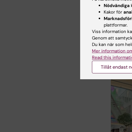
patientvå
Nödvändiga
k
Kakor för
ana
Jose tillä
Marknadsför
plattformar.
– Vi ser 
Viss information kan
och fort
Genom att samtycka
AI-tillä
Du kan när som hels
Mer information om
Read this informati
Imag
Tillåt endast 