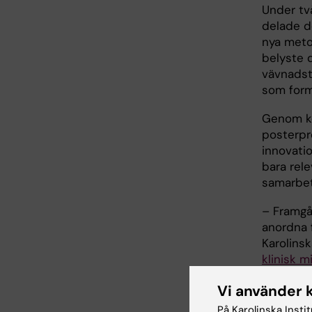
Under tv
delade d
nya meto
belyste 
vävnadste
som form
Genom ke
posterpr
innovati
bara rel
samarbet
– Framgå
anordna 
Karolinsk
klinisk m
tillhanda
Vi använder 
kunskaps
medicins
På Karolinska Insti