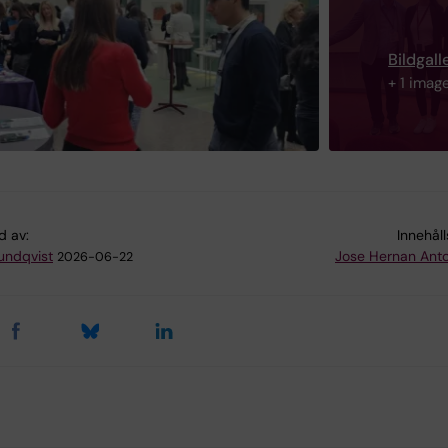
Bildgalle
+ 1 imag
d av:
Innehål
Sundqvist
Jose Hernan Anto
2026-06-22