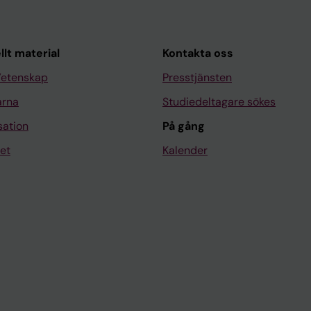
llt material
Kontakta oss
Vetenskap
Presstjänsten
arna
Studiedeltagare sökes
sation
På gång
et
Kalender