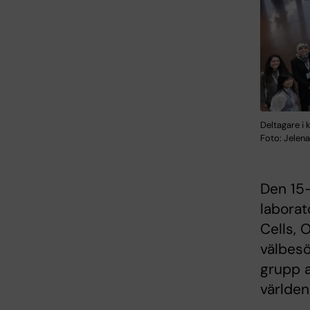
Deltagare i
Foto: Jelena
Den 15-
labora
Cells, 
välbes
grupp a
världen