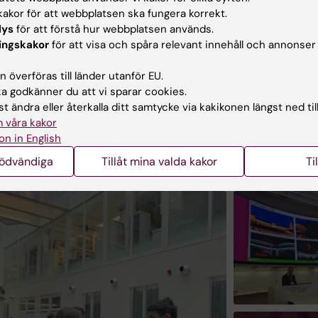
rden globalt.
akor för att webbplatsen ska fungera korrekt.
lys
för att förstå hur webbplatsen används.
gger:
ingskakor
för att visa och spåra relevant innehåll och annonser
fram emot att göra denna konferens till ett årligt evene
 överföras till länder utanför EU.
sätta att stödja de växande områdena regenerativ medic
 godkänner du att vi sparar cookies.
mpningar inom hälso- och sjukvården och därefter.
t ändra eller återkalla ditt samtycke via kakikonen längst ned til
 våra kakor
on in English
e gallery
nödvändiga
Tillåt mina valda kakor
Ti