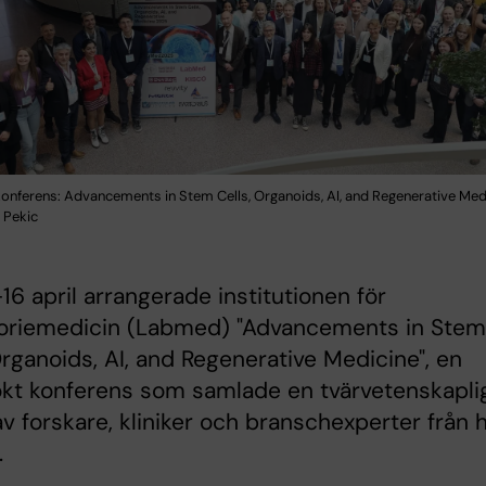
 konferens: Advancements in Stem Cells, Organoids, AI, and Regenerative Me
 Pekic
16 april arrangerade institutionen för
toriemedicin (Labmed) "Advancements in Stem
Organoids, AI, and Regenerative Medicine", en
ökt konferens som samlade en tvärvetenskapli
v forskare, kliniker och branschexperter från 
.