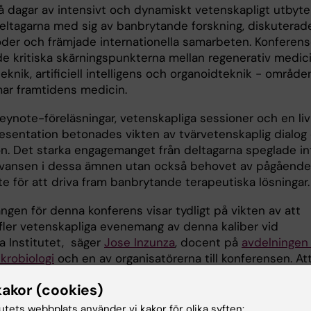
å dagar av intensivt och dynamiskt vetenskapligt utbyte
eltagarna med sig av banbrytande forskning, diskuterad
der och främjade internationella samarbeten. Konferen
de kritiska skärningspunkterna mellan regenerativ medici
knik, artificiell intelligens och organoidteknik - område
ar framtidens medicin.
ynote-föreläsningar, vetenskapliga sessioner och en livl
esentation betonades vikten av tvärvetenskaplig dialog
on. Det starka engagemanget från deltagarna speglade in
evansen i dessa ämnen utan också behovet av pågående
e för att driva fram banbrytande terapeutiska lösningar.
ngen för denna konferens visar tydligt på vikten av att
fler vetenskapliga evenemang av denna kaliber vid
a Institutet, säger
Jose Inzunza
, docent på
avdelningen 
ikrobiologi
och en av organisatörerna till konferensen. At
hålla plattformar för tvärvetenskaplig diskussion och
kakor (cookies)
utbyte är avgörande för att upprätthålla ledarskapet i
k forskning och främja genombrott som kan förbättra
tutets webbplats använder vi kakor för olika syften: