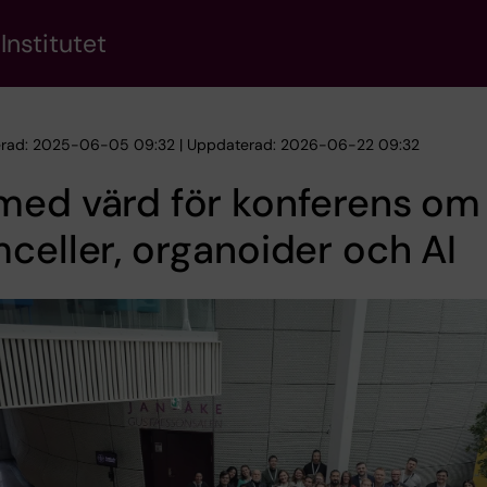
Institutet
erad: 2025-06-05 09:32 | Uppdaterad: 2026-06-22 09:32
med värd för konferens om
celler, organoider och AI