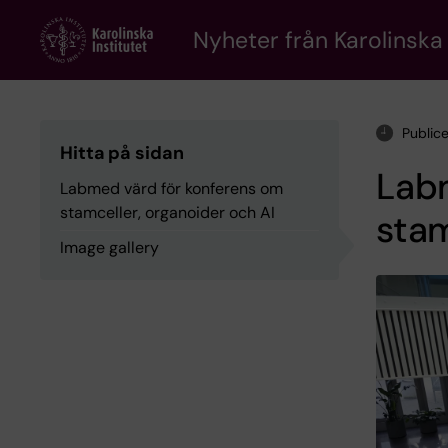
Skip
to
Nyheter från Karolinska 
main
content
Public
Hitta på sidan
Lab
Labmed värd för konferens om
stamceller, organoider och AI
stam
Image gallery