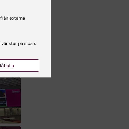
 från externa
mang
in,
l vänster på sidan.
llåt alla