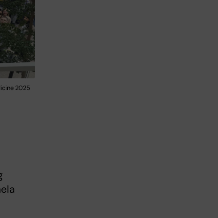
dicine 2025
g
hela