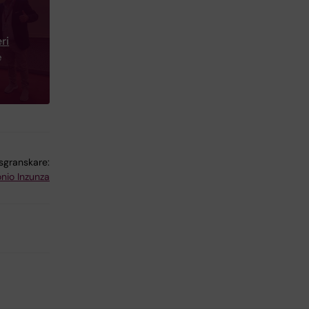
ri
e
lsgranskare:
nio Inzunza