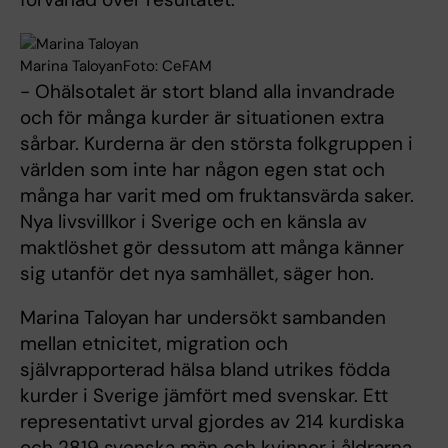
Marina TaloyanFoto: CeFAM
- Ohälsotalet är stort bland alla invandrade
och för många kurder är situationen extra
sårbar. Kurderna är den största folkgruppen i
världen som inte har någon egen stat och
många har varit med om fruktansvärda saker.
Nya livsvillkor i Sverige och en känsla av
maktlöshet gör dessutom att många känner
sig utanför det nya samhället, säger hon.
Marina Taloyan har undersökt sambanden
mellan etnicitet, migration och
självrapporterad hälsa bland utrikes födda
kurder i Sverige jämfört med svenskar. Ett
representativt urval gjordes av 214 kurdiska
och 2819 svenska män och kvinnor i åldrarna