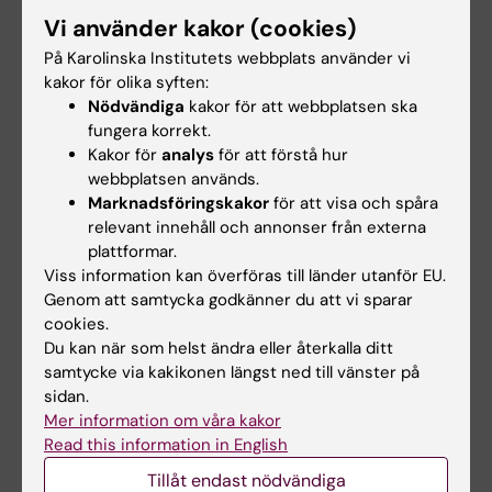
politiska oroligheter och förföljelser, säger
Vi använder kakor (cookies)
Marina Taloyan.
På Karolinska Institutets webbplats använder vi
kakor för olika syften:
Hon pekar även på att det behövs mer
Nödvändiga
kakor för att webbplatsen ska
kunskap om kurdernas hälsa kopplat till tiden
fungera korrekt.
före och efter migrationen för att bättre kunna
Kakor för
analys
för att förstå hur
hjälpa dem och andra grupper i liknande
webbplatsen används.
Marknadsföringskakor
för att visa och spåra
situation innan de hamnar i en djup eller akut
relevant innehåll och annonser från externa
kris.
plattformar.
Viss information kan överföras till länder utanför EU.
- Det här är den första svenska studien om
Genom att samtycka godkänner du att vi sparar
hälsan bland kurder från Turkiet. Det vore
cookies.
intressant att exempelvis få mer fakta om
Du kan när som helst ändra eller återkalla ditt
varför de kurdiska kvinnorna mår dåligt
samtycke via kakikonen längst ned till vänster på
sidan.
exempelvis genom att intervjua dem om
Mer information om våra kakor
deras livserfarenheter och situation före och
Read this information in English
efter migrationen.
Tillåt endast nödvändiga