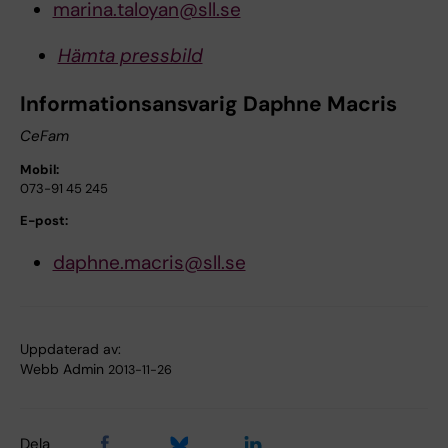
marina.taloyan@sll.se
Hämta pressbild
Informationsansvarig Daphne Macris
CeFam
Mobil:
073-91 45 245
E-post:
daphne.macris@sll.se
Uppdaterad av:
Webb Admin
2013-11-26
Dela