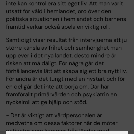
inte kan kontrollera sitt eget liv. Att man varit
utsatt för våld i hemlandet, oro över den
politiska situationen i hemlandet och barnens
framtid verkar också spela en viktig roll.
Samtidigt visar resultat från intervjuerna att ju
större känsla av frihet och samhörighet man
upplever i det nya landet, desto mindre är
risken att må dåligt. För några går det
förhållandevis lätt att skapa sig ett bra nytt liv.
För andra är det tungt med en nystart och för
en del går det inte att börja om. Där har
framförallt primärvården och psykiatrin en
nyckelroll att ge hjälp och stöd.
- Det är viktigt att vårdpersonalen är
medvetna om dessa faktorer när de möter
patienter som kommer från länder med