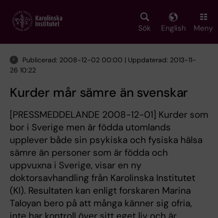
Skip
to
main
Sök
English
Meny
content
Publicerad: 2008-12-02 00:00 | Uppdaterad: 2013-11-
26 10:22
Kurder mår sämre än svenskar
[PRESSMEDDELANDE 2008-12-01] Kurder som
bor i Sverige men är födda utomlands
upplever både sin psykiska och fysiska hälsa
sämre än personer som är födda och
uppvuxna i Sverige, visar en ny
doktorsavhandling från Karolinska Institutet
(KI). Resultaten kan enligt forskaren Marina
Taloyan bero på att många känner sig ofria,
inte har kontroll över sitt eget liv och är