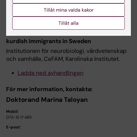
Avhandling:
Tillåt mina valda kakor
Marina Taloyan
Tillåt alla
Health, migration and quality of life among
kurdish immigrants in Sweden
Institutionen för neurobiologi, vårdvetenskap
och samhälle, CeFAM, Karolinska Institutet.
Ladda ned avhandlingen
För mer information, kontakta:
Doktorand Marina Taloyan
Mobil:
073-15 17 485
E-post: