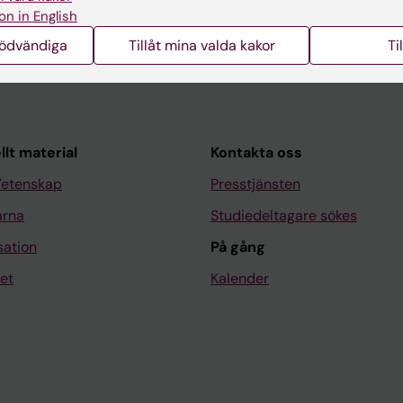
on in English
nödvändiga
Tillåt mina valda kakor
Ti
llt material
Kontakta oss
Vetenskap
Presstjänsten
arna
Studiedeltagare sökes
sation
På gång
et
Kalender