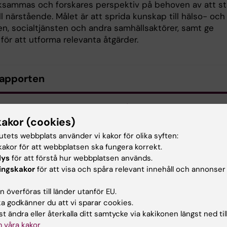
ksammas och forskares perspektiv på behoven av att st
ll närstående. Målet är att sprida kunskap till hälso- och
en, socialtjänsten och andra samhällsaktörer, samt ge
för att utforma relevanta åtgärder.
rapporten
unskapsöversikt om stöd till närstående till personer med o
itet
(PDF, 968.77 KB)
kakor (cookies)
tutets webbplats använder vi kakor för olika syften:
akor för att webbplatsen ska fungera korrekt.
lys
för att förstå hur webbplatsen används.
d av:
Innehål
ingskakor
för att visa och spåra relevant innehåll och annonser
tröm
Milla Emi
2025-12-01
 överföras till länder utanför EU.
 godkänner du att vi sparar cookies.
t ändra eller återkalla ditt samtycke via kakikonen längst ned til
 våra kakor