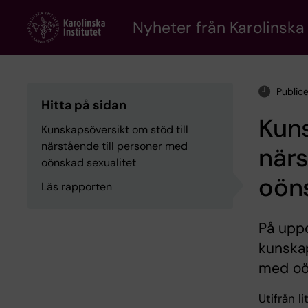
Skip
to
Nyheter från Karolinska 
main
content
Public
Hitta på sidan
Kuns
Kunskapsöversikt om stöd till
närstående till personer med
närs
oönskad sexualitet
oöns
Läs rapporten
På upp
kunskap
med oön
Utifrån l