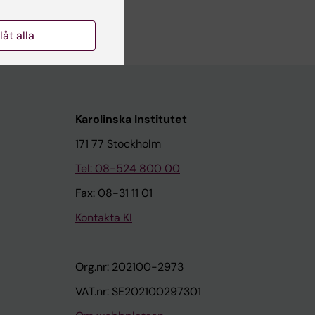
llåt alla
Karolinska Institutet
171 77 Stockholm
Tel: 08-524 800 00
Fax: 08-31 11 01
Kontakta KI
Org.nr: 202100-2973
VAT.nr: SE202100297301