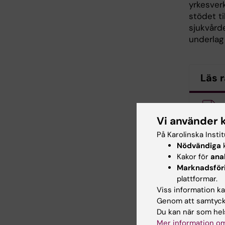
yrkesver
stödet ti
sjukvård
underlag 
Läs 
K
sexual
Vi använder 
På Karolinska Insti
Nödvändiga
k
Kakor för
ana
Uppdatera
Marknadsför
Karin Viks
plattformar.
Viss information kan
Genom att samtycka
Du kan när som hels
Dela
Mer information om