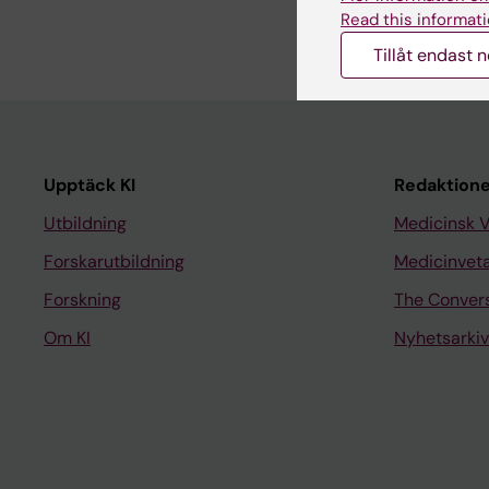
Read this informati
Tillåt endast 
Upptäck KI
Redaktione
Utbildning
Medicinsk 
Forskarutbildning
Medicinvet
Forskning
The Conver
Om KI
Nyhetsarkiv