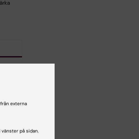
ärka
önskad
lsgranskare:
 från externa
lia Leskinen
l vänster på sidan.