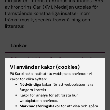
förtjänster. Litteris et Artibus instiftades 1853
av kronprins Carl (XV). Medaljen utdelas för
framstående konstnärliga insatser inom
främst musik, scenisk framställning och
litteratur.
Länkar
Tidigare på KI Nyheter: Tore Curstedts behandling
har räddat livet på en halv miljon barn
Vi använder kakor (cookies)
På Karolinska Institutets webbplats använder vi
Läs om alla medaljörer
kakor för olika syften:
Nödvändiga
kakor för att webbplatsen ska
fungera korrekt.
Kakor för
analys
för att förstå hur
Uppdaterad av:
webbplatsen används.
Webb Admin
2017-02-07
Marknadsföringskakor
för att visa och spåra