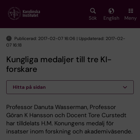
Skip
to
main
Sök
English
Meny
content
Publicerad: 2017-02-07 16:06 | Uppdaterad: 2017-02-
07 16:18
Kungliga medaljer till tre KI-
forskare
Hitta på sidan
Professor Danuta Wasserman, Professor
Göran K Hansson och Docent Tore Curstedt
har tilldelats H.M. Konungens medalj för
insatser inom forskning och akademiväsende.