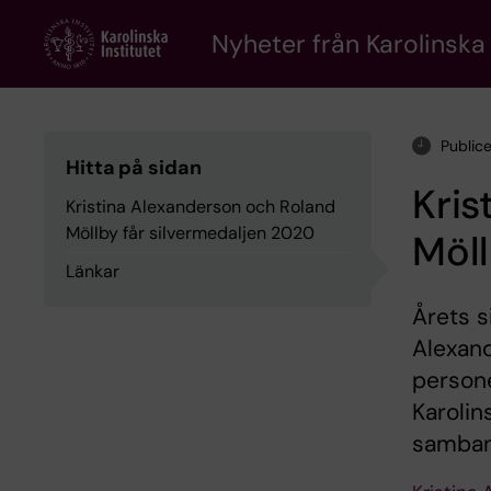
Skip
to
Nyheter från Karolinska 
main
content
Public
Hitta på sidan
Kris
Kristina Alexanderson och Roland
Möllby får silvermedaljen 2020
Möll
Länkar
Årets s
Alexand
persone
Karoli
samband