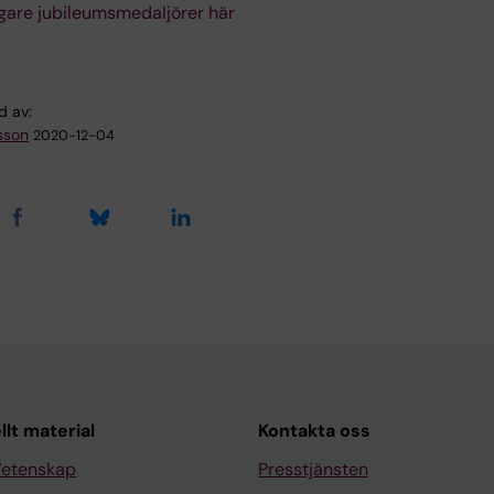
igare jubileumsmedaljörer här
d av:
sson
2020-12-04
llt material
Kontakta oss
Vetenskap
Presstjänsten