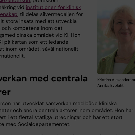
 Alexanderson
, professor i
säkring vid
institutionen för klinisk
tenskap
, tilldelas silvermedaljen för
ilt stora insats med att utveckla
g och kompetens inom det
ngsmedicinska området vid KI. Hon
 KI på kartan som ett ledande
et inom området, såväl nationellt
nationellt.
erkan med centrala
Kristina Alexanderso
Annika Evolahti
rer
rson har utvecklat samverkan med både kliniska
eter och andra centrala aktörer inom området. Hon har
ert i ett flertal statliga utredningar och har ett stort
e med Socialdepartementet.