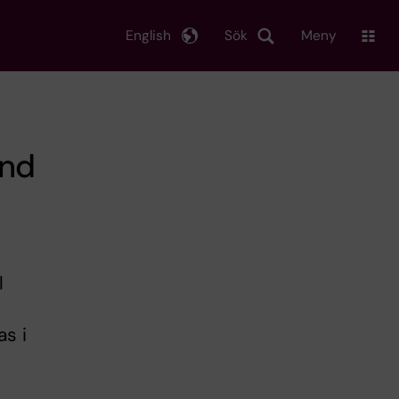
English
Sök
Meny
and
l
s i