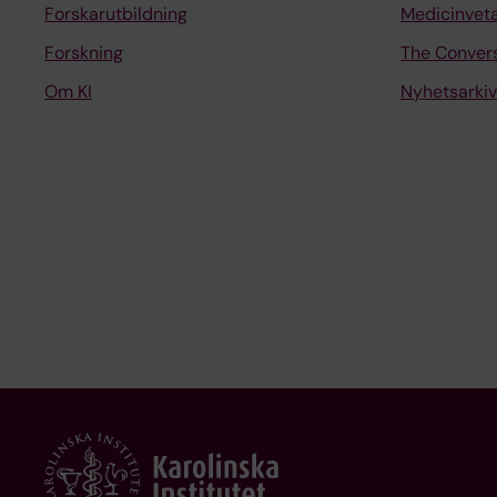
Forskarutbildning
Medicinvet
Forskning
The Conver
Om KI
Nyhetsarkiv