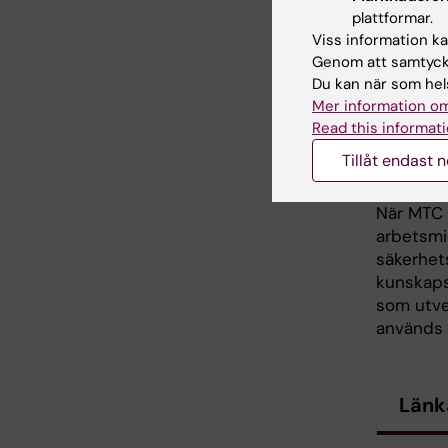
Roland Mö
plattformar.
biosäker
Viss information kan
(sederme
Genom att samtycka
laborator
Du kan när som hels
särskilt 
Mer information om
represen
Read this informati
utformni
Tillåt endast 
Arbetsmil
När MTC 
arbetsmil
säkerhets
kunskapsk
som utve
används ö
Länk