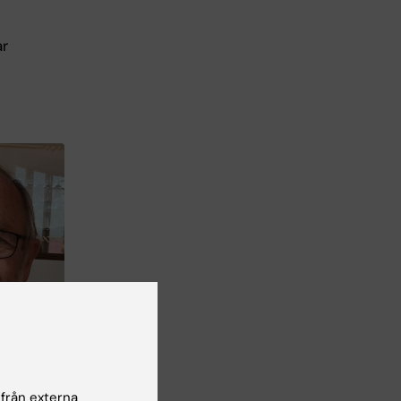
ar
Eva Möllby
 från externa