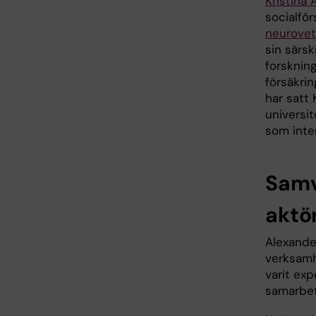
Kristina
socialför
neurove
sin särsk
forsknin
försäkri
har satt
universit
som inter
Samv
aktö
Alexande
verksamh
varit exp
samarbet