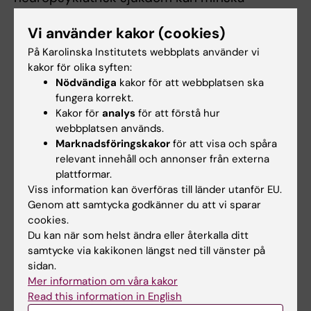
sjukdomsbördan.
Vi använder kakor (cookies)
På Karolinska Institutets webbplats använder vi
Publikation:
kakor för olika syften:
Nödvändiga
kakor för att webbplatsen ska
Mogensen N, Larsson H, Lundholm C, Almqvist
fungera korrekt.
C
Kakor för
analys
för att förstå hur
webbplatsen används.
Association between childhood asthma and
Marknadsföringskakor
för att visa och spåra
relevant innehåll och annonser från externa
ADHD symptoms in adolescence - a
plattformar.
prospective population-based twin study
Viss information kan överföras till länder utanför EU.
Allergy, epub ahead of print 21 May 2011,
Genom att samtycka godkänner du att vi sparar
September 2011 paper issue
cookies.
Du kan när som helst ändra eller återkalla ditt
samtycke via kakikonen längst ned till vänster på
Läs studien
sidan.
Mer information om våra kakor
Read this information in English
För frågor, kontakta: