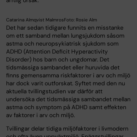
ärftlig orsak.
Catarina Almqvist MalmrosFoto: Rosie Alm
Det har sedan tidigare funnits en misstanke
om ett samband mellan lungsjukdom såsom
astma och neuropsykiatrisk sjukdom som
ADHD (Attention Deficit Hyperactivity
Disorder) hos barn och ungdomar. Det
tidsmässiga sambandet eller huruvida det
finns gemensamma riskfaktorer i arv och miljö
har dock varit outforskat. Syftet med den nu
aktuella tvillingstudien var därför att
undersöka det tidsmässiga sambandet mellan
astma och symptom på ADHD samt effekten
av faktorer i arv och miljö.
Tvillingar delar tidiga miljöfaktorer i livmodern
och ofta även uppväxtmiljö. Enäggstvillingar