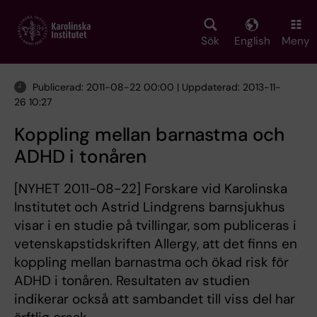
Skip
to
main
Sök
English
Meny
content
Publicerad: 2011-08-22 00:00 | Uppdaterad: 2013-11-
26 10:27
Koppling mellan barnastma och
ADHD i tonåren
[NYHET 2011-08-22] Forskare vid Karolinska
Institutet och Astrid Lindgrens barnsjukhus
visar i en studie på tvillingar, som publiceras i
vetenskapstidskriften Allergy, att det finns en
koppling mellan barnastma och ökad risk för
ADHD i tonåren. Resultaten av studien
indikerar också att sambandet till viss del har