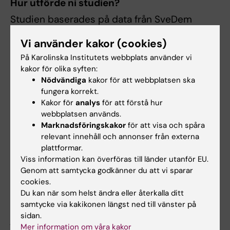
Hur utförde ni studien?
Studien baserades på data från SveDem
(Svenska registret för
Vi använder kakor (cookies)
kognitiva/demenssjukdomar) och SCREAM-
På Karolinska Institutets webbplats använder vi
biomarkörregistret för njurfunktion
kakor för olika syften:
(Stockholm CREAtinine Measurements
Nödvändiga
kakor för att webbplatsen ska
project) med 6 800 patienter med
fungera korrekt.
Alzheimers sjukdom behandlade med
Kakor för
analys
för att förstå hur
kolinesterashämmare och en matchad
webbplatsen används.
kontrollgrupp på 5 000 obehandlade
Marknadsföringskakor
för att visa och spåra
relevant innehåll och annonser från externa
patienter med Alzheimers sjukdom.
plattformar.
Resultaten visade att behandling med
Viss information kan överföras till länder utanför EU.
kolinesterashämmare var förknippad med en
Genom att samtycka godkänner du att vi sparar
18% lägre risk för njurfunktionsnedgång under
cookies.
tio års uppföljning och en 21% lägre dödlighet
Du kan när som helst ändra eller återkalla ditt
samtycke via kakikonen längst ned till vänster på
hos patienter med Alzheimers sjukdom
sidan.
jämfört med obehandlade.
Mer information om våra kakor