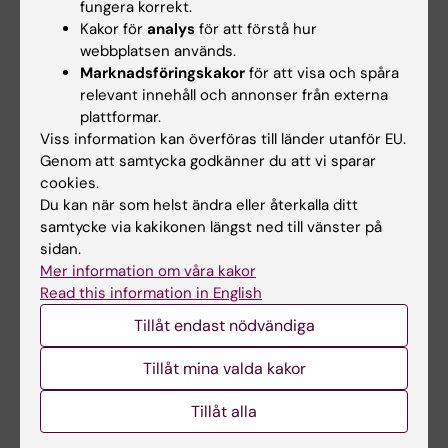
fungera korrekt.
kliniska vetenskaper, Danderyds sjukhus
Kakor för
analys
för att förstå hur
webbplatsen används.
Olof Sköldenberg är född i Stockholm 1967. Han
Marknadsföringskakor
för att visa och spåra
utbildade sig till sjuksköterska med examen 1991
relevant innehåll och annonser från externa
och blev operationssköterska 1992. 1999 tog han
plattformar.
läkarexamen från Uppsala universitet och 2010
Viss information kan överföras till länder utanför EU.
blev han specialist i ortopedkirurgi.
Genom att samtycka godkänner du att vi sparar
Sköldenberg disputerade vid KI 2010. Han är
cookies.
sedan 2010 överläkare vid Danderyds sjukhus,
Du kan när som helst ändra eller återkalla ditt
samt forskare vid KIDS - KI:s institution för kliniska
samtycke via kakikonen längst ned till vänster på
vetenskaper, Danderyds sjukhus. 2014 blev han
sidan.
Mer information om våra kakor
docent och han har 2014-2018 haft en klinisk
Read this information in English
postdok, bekostad av ALF. Sedan 2018 är han
ordförande för Svenska höft- och knäföreningen.
Tillåt endast nödvändiga
Olof Sköldenberg har anställts som professor vid
Tillåt mina valda kakor
Karolinska Institutet från 1 juni 2020.
Tillåt alla