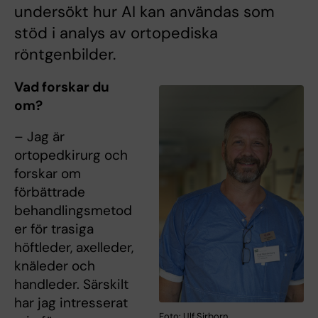
undersökt hur AI kan användas som
stöd i analys av ortopediska
röntgenbilder.
Vad forskar du
om?
– Jag är
ortopedkirurg och
forskar om
förbättrade
behandlingsmetod
er för trasiga
höftleder, axelleder,
knäleder och
handleder. Särskilt
har jag intresserat
Foto: Ulf Sirborn