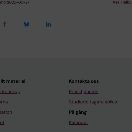
ano
Åsa Hallqv
2025-05-27
llt material
Kontakta oss
Vetenskap
Presstjänsten
arna
Studiedeltagare sökes
sation
På gång
et
Kalender