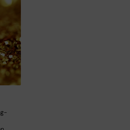
ag-
ån