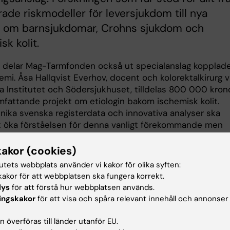
ade riskmodeller för leversjukdom till nya
er om barnsjukdomar, Crohns sjukdom och
sk kolit.
 delar Mag-Tarmfonden också ut specialanslag kopplade 
mi. Åsa Hallqvist Everhov, docent och kolorektalkirurg v
ka Institutet och Södersjukhuset, tilldelas 800 000 kron
omfattande projekt om etiologin bakom ischemisk kolit.
ika svenska registerdata och innovativa analyser ska
t öka förståelsen för denna vanligt förekommande men
skade sjukdom.
kakor (cookies)
 grattis till anslaget,
tutets webbplats använder vi kakor för olika syften:
akor för att webbplatsen ska fungera korrekt.
du berätta om det
lys
för att förstå hur webbplatsen används.
ingskakor
för att visa och spåra relevant innehåll och annonser
ekt som Mag-
 överföras till länder utanför EU.