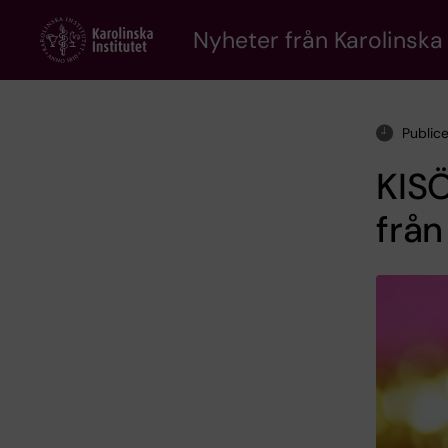
Skip
to
Nyheter från Karolinska 
main
content
Public
KISÖ
frå