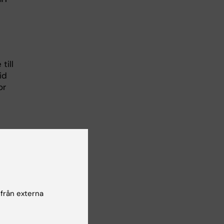
till
id
or
 från externa