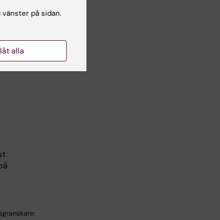
l vänster på sidan.
llåt alla
. Foto:
st
på
lsgranskare: