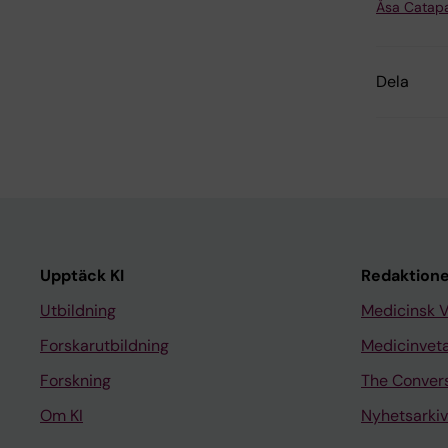
Åsa Catap
Dela
Upptäck KI
Redaktione
Utbildning
Medicinsk 
Forskarutbildning
Medicinvet
Forskning
The Conver
Om KI
Nyhetsarkiv