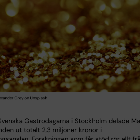
exander Grey on Unsplash
Svenska Gastrodagarna i Stockholm delade M
den ut totalt 2,3 miljoner kronor i
ngsanslag. Forskningen som får stöd rör allt fr