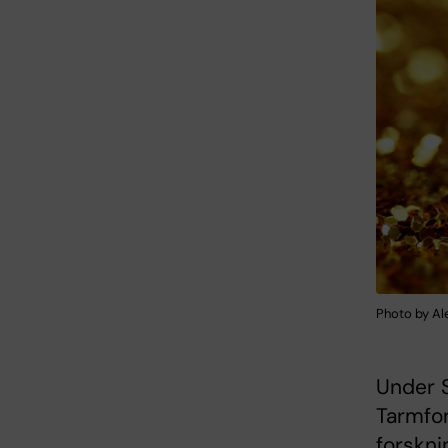
Photo by Al
Under 
Tarmfon
forskni