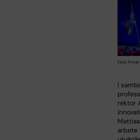
Foto: Privat
I samba
profess
rektor 
innovat
Mattias
arbete 
utvärde