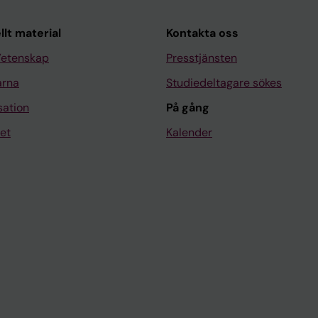
llt material
Kontakta oss
Vetenskap
Presstjänsten
arna
Studiedeltagare sökes
sation
På gång
et
Kalender