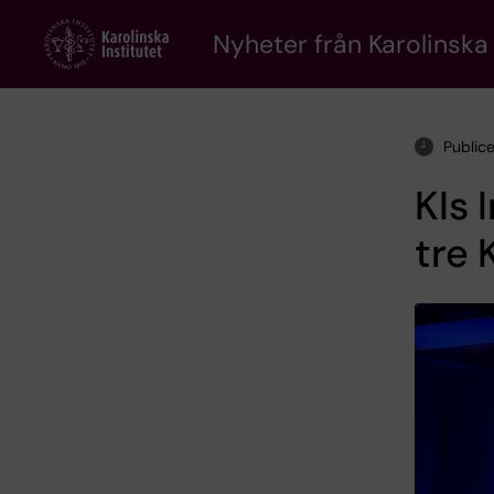
Skip
to
Nyheter från Karolinska 
main
content
Public
KIs 
tre 