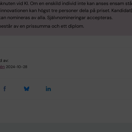
nknuten vid KI. Om en enskild individ inte kan anses ensam stå
nnovationen kan högst tre personer dela på priset. Kandidat(e
kan nomineras av alla. Självnomineringar accepteras.
 består av en prissumma och ett diplom.
d av:
dén
2024-10-28