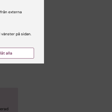
 från externa
ing
are
l vänster på sidan.
 i
l of
llåt alla
 som
gerad