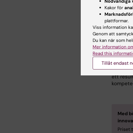
Nödvändiga
k
och innov
Kakor för
ana
frivilliga
Marknadsför
Centrum 
plattformar.
och utbi
Viss information kan
vid Söde
Genom att samtycka
Du kan när som hels
Från att
Mer information om
utvecklat
Read this informati
uppmärks
välrenom
Tillåt endast 
Medicine
ett resu
kompetens
Med bö
innova
Priset 