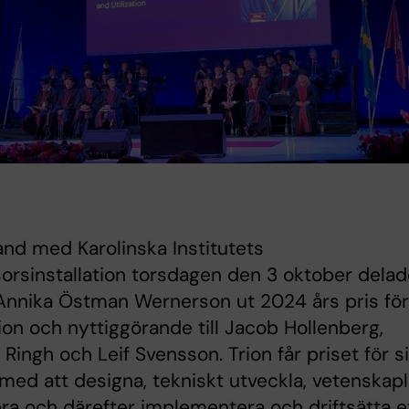
nd med Karolinska Institutets
orsinstallation torsdagen den 3 oktober delad
Annika Östman Wernerson ut 2024 års pris för
ion och nyttiggörande till Jacob Hollenberg,
 Ringh och Leif Svensson. Trion får priset för si
med att designa, tekniskt utveckla, vetenskapl
ra och därefter implementera och driftsätta e