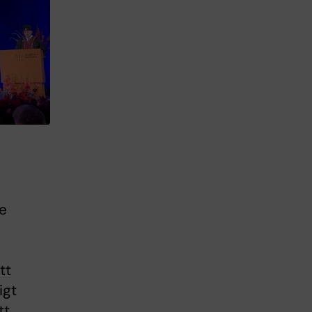
e
tt
igt
tt