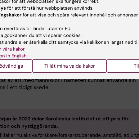
akor för att webbplatsen ska fungera korrekt.
ation och stort tack till alla kollegor och alla fantastiska
lys
för att förstå hur webbplatsen används.
 livräddare
,
säger professor
Jacob Hollenberg
chef vid
ingskakor
för att visa och spåra relevant innehåll och annonser
för Hjärtstoppsforskning,
institutionen för klinisk forskn
ldning, Södersjukhuset
, Karolinska Institutet och överläk
 överföras till länder utanför EU.
rsjukhuset.
 godkänner du att vi sparar cookies.
t ändra eller återkalla ditt samtycke via kakikonen längst ned til
 idén grundlades 2008 fram till idag 2024 har systemet
 våra kakor
s, spridits och rönt mycket stor internationell
on in English
amhet. Resultat från forskningsprojektet har publicerats
merade tidskrifter som till exempel New England Journa
nödvändiga
Tillåt mina valda kakor
Ti
. Dessutom har ett flertal personer överlevt hjärtstopp
ltat av att medmänniskor i närheten kunnat använda sin
 i ett tidigt skede.
rjan år 2022 delar Karolinska Institutet ut ett pris för
tion och nyttiggörande.
tillfaller nu aktiva forskare/forskarstuderande, anställd, adjun