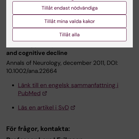
Niccolo Terrando, Lars I Eriksson, Jae Kyu Ryu,
Tillåt endast nödvändiga
Ting Yang, Claudia Monaco, Marc Feldman,
Malin Jonsson Fagerlund, Israel F Charo,
Tillåt mina valda kakor
Katerina Akassoglou, Mervy Maze
Tillåt alla
Resolving postoperative neuroinflammation
and cognitive decline
Annals of Neurology, december 2011, DOI:
10.1002/ana.22664
Länk till en engelsk sammanfattning i
PubMed
Läs en artikel i SvD
För frågor, kontakta: