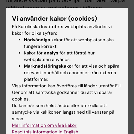
följande skadan på blod-hjärnbarriären varpå
infiltrationen av makrofager i hjärnan
förhindras, säger Lars I Eriksson.
Vi använder kakor (cookies)
På Karolinska Institutets webbplats använder vi
Den aktuella studien visar också att
kakor för olika syften:
behandling med denna selektiva stimulering
Nödvändiga
kakor för att webbplatsen ska
av en endogen inflammatorisk signalväg ledde
fungera korrekt.
till en nära fullständig normalisering av den
Kakor för
analys
för att förstå hur
kognitiva förmågan i den postoperativa
webbplatsen används.
Marknadsföringskakor
för att visa och spåra
perioden. Studien pekar således på hur
relevant innehåll och annonser från externa
utnyttjandet av nya molekylära
plattformar.
antiinflammatoriska mekanismer kan
Viss information kan överföras till länder utanför EU.
förhindra kirurgiskt utlöst postoperativ
Genom att samtycka godkänner du att vi sparar
neuroinflammation och åtföljande svikt i
cookies.
Du kan när som helst ändra eller återkalla ditt
kognitiv förmåga.
samtycke via kakikonen längst ned till vänster på
sidan.
Mer information om våra kakor
Publikation:
Read this information in English