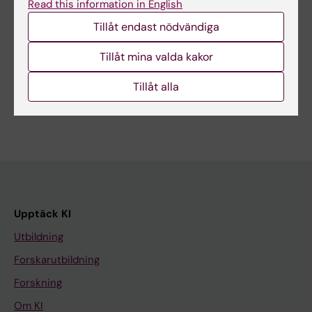
Uppdaterad av:
Read this information in English
Anna Persson
2024-04-18
Tillåt endast nödvändiga
Tillåt mina valda kakor
Dela
Tillåt alla
Upptäck KI
Utbildning
Forskarutbildning
Forskning
Om KI