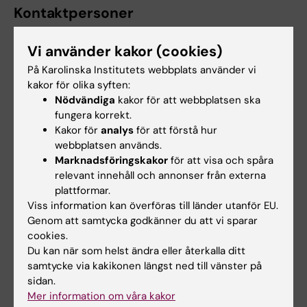
Kontaktpersoner
Vi använder kakor (cookies)
Craig Wheelock
På Karolinska Institutets webbplats använder vi
Scientific Director
kakor för olika syften:
Nödvändiga
kakor för att webbplatsen ska
E-post:
fungera korrekt.
craig.wheelock@ki.se
Kakor för
analys
för att förstå hur
webbplatsen används.
Marknadsföringskakor
för att visa och spåra
relevant innehåll och annonser från externa
Antonio Checa Gomez
plattformar.
Senior Research Infrastructure
Viss information kan överföras till länder utanför EU.
Specialist
Genom att samtycka godkänner du att vi sparar
E-post:
cookies.
antonio.checa@ki.se
Du kan när som helst ändra eller återkalla ditt
samtycke via kakikonen längst ned till vänster på
sidan.
Mer information om våra kakor