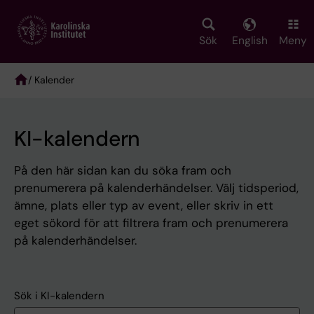
Skip
to
main
Sök
English
Meny
content
/ Kalender
Breadcrumb
KI-kalendern
På den här sidan kan du söka fram och
prenumerera på kalenderhändelser. Välj tidsperiod,
ämne, plats eller typ av event, eller skriv in ett
eget sökord för att filtrera fram och prenumerera
på kalenderhändelser.
Sök i KI-kalendern