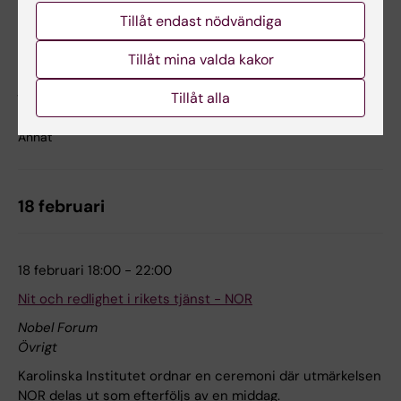
Tillåt endast nödvändiga
Promotionshögtid
Vid en högtidlig ceremonin i Blå Hallen i Stockholms
Tillåt mina valda kakor
Stadshus promoveras de nya doktorer samt
jubeldoktorer. Ceremonin efterföljs av en bankett i
Tillåt alla
Gyllene salen och dans. Endast för inbjudna gäster.
Annat
18 februari
18 februari 18:00 - 22:00
Nit och redlighet i rikets tjänst - NOR
Nobel Forum
Övrigt
Karolinska Institutet ordnar en ceremoni där utmärkelsen
NOR delas ut som efterföljs av en middag.