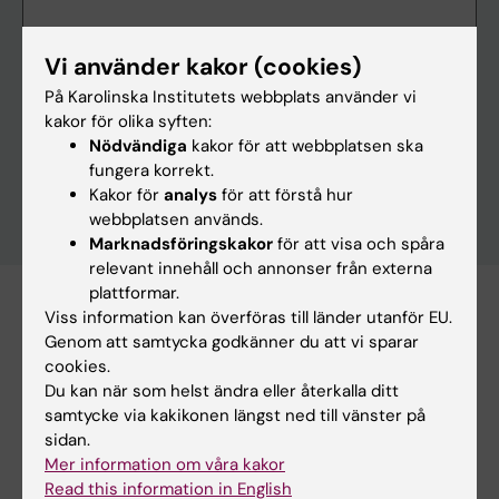
Vi använder kakor (cookies)
På Karolinska Institutets webbplats använder vi
Rensa
kakor för olika syften:
Nödvändiga
kakor för att webbplatsen ska
fungera korrekt.
Kakor för
analys
för att förstå hur
webbplatsen används.
Marknadsföringskakor
för att visa och spåra
relevant innehåll och annonser från externa
plattformar.
Viss information kan överföras till länder utanför EU.
Prenumerera på denna sökning som RSS
Genom att samtycka godkänner du att vi sparar
Prenumerera på denna sökning som Webcal
cookies.
Du kan när som helst ändra eller återkalla ditt
13 november
samtycke via kakikonen längst ned till vänster på
sidan.
Mer information om våra kakor
Read this information in English
13 november 17:00 - 18:45