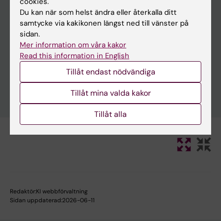
cookies.
Du kan när som helst ändra eller återkalla ditt
samtycke via kakikonen längst ned till vänster på
sidan.
Mer information om våra kakor
Rensa
Read this information in English
Tillåt endast nödvändiga
Tillåt mina valda kakor
Tillåt alla
Redaktör:
KI webbförvaltning
Sidan uppdaterad:
2026-06-11