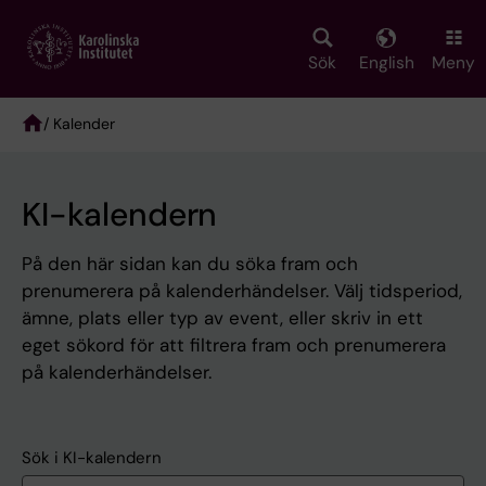
Skip
to
main
Sök
English
Meny
content
/ Kalender
Breadcrumb
KI-kalendern
På den här sidan kan du söka fram och
prenumerera på kalenderhändelser. Välj tidsperiod,
ämne, plats eller typ av event, eller skriv in ett
eget sökord för att filtrera fram och prenumerera
på kalenderhändelser.
Sök i KI-kalendern