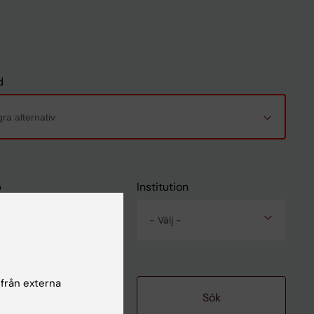
d
p
Institution
- Välj -
 från externa