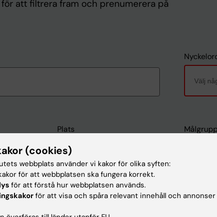
d för att filtrera fram och prenumerera på
Nyckelor
Plats
Målgrup
kakor (cookies)
- Välj -
- Välj -
tutets webbplats använder vi kakor för olika syften:
akor för att webbplatsen ska fungera korrekt.
lys
för att förstå hur webbplatsen används.
ingskakor
för att visa och spåra relevant innehåll och annonser