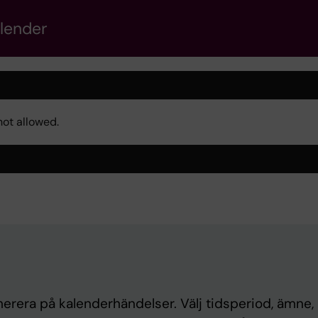
alender
not allowed.
rera på kalenderhändelser. Välj tidsperiod, ämne, 