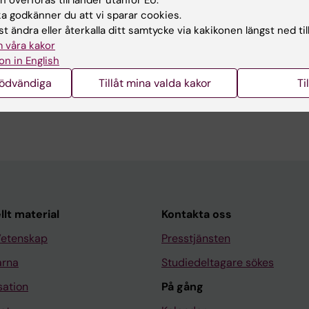
 överföras till länder utanför EU.
 godkänner du att vi sparar cookies.
t ändra eller återkalla ditt samtycke via kakikonen längst ned til
 våra kakor
on in English
nödvändiga
Tillåt mina valda kakor
Ti
llt material
Kontakta oss
Vetenskap
Presstjänsten
arna
Studiedeltagare sökes
sation
På gång