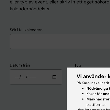
eller typ av event, eller skriv in ett eget sökor
kalenderhändelser.
Sök i KI-kalendern
Datum från
Typ
Vi använder 
- Välj -
På Karolinska Insti
Nödvändiga
k
Kakor för
ana
Marknadsför
plattformar.