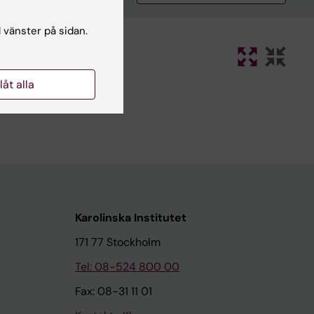
l vänster på sidan.
llåt alla
Karolinska Institutet
171 77 Stockholm
Tel: 08-524 800 00
Fax: 08-31 11 01