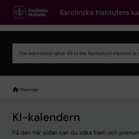
Skip
to
Karolinska Institutets k
main
content
The submitted value
49
in the
Nyckelord
element is 
Error
message
/ Kalender
Breadcrumb
KI-kalendern
På den här sidan kan du söka fram och prenume