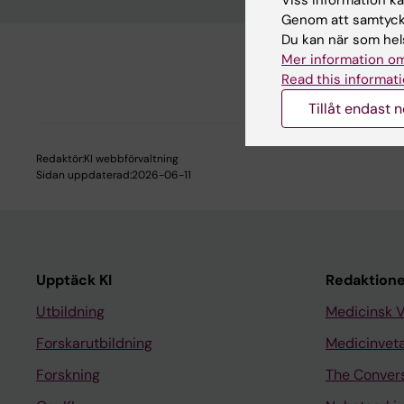
Viss information kan
Genom att samtycka
Du kan när som hels
Mer information om
Read this informati
Tillåt endast 
Redaktör:
KI webbförvaltning
Sidan uppdaterad:
2026-06-11
Upptäck KI
Redaktione
Utbildning
Medicinsk 
Forskarutbildning
Medicinvet
Forskning
The Conver