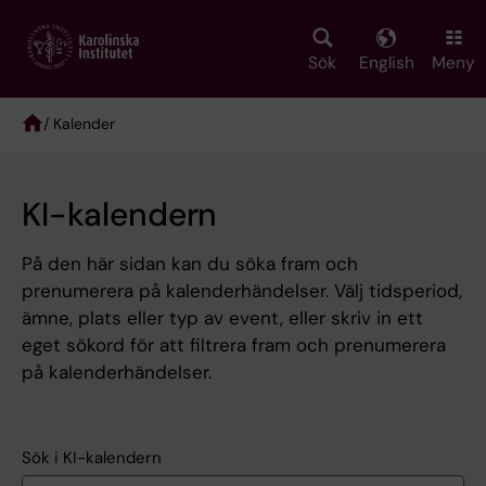
Skip
to
main
Sök
English
Meny
content
/ Kalender
Breadcrumb
KI-kalendern
På den här sidan kan du söka fram och
prenumerera på kalenderhändelser. Välj tidsperiod,
ämne, plats eller typ av event, eller skriv in ett
eget sökord för att filtrera fram och prenumerera
på kalenderhändelser.
Sök i KI-kalendern