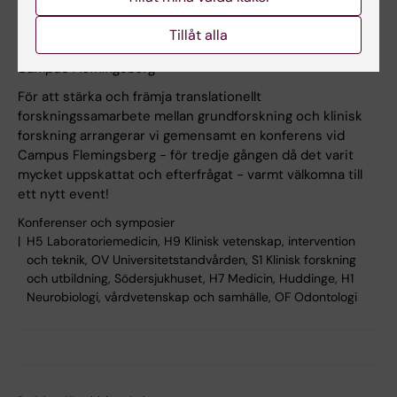
Collaboration in Science 2026
Tillåt alla
Neo, Blickagången 16 (alla föreläsningssalar)
Campus Flemingsberg
För att stärka och främja translationellt
forskningssamarbete mellan grundforskning och klinisk
forskning arrangerar vi gemensamt en konferens vid
Campus Flemingsberg - för tredje gången då det varit
mycket uppskattat och efterfrågat - varmt välkomna till
ett nytt event!
Konferenser och symposier
H5 Laboratoriemedicin, H9 Klinisk vetenskap, intervention
och teknik, OV Universitetstandvården, S1 Klinisk forskning
och utbildning, Södersjukhuset, H7 Medicin, Huddinge, H1
Neurobiologi, vårdvetenskap och samhälle, OF Odontologi