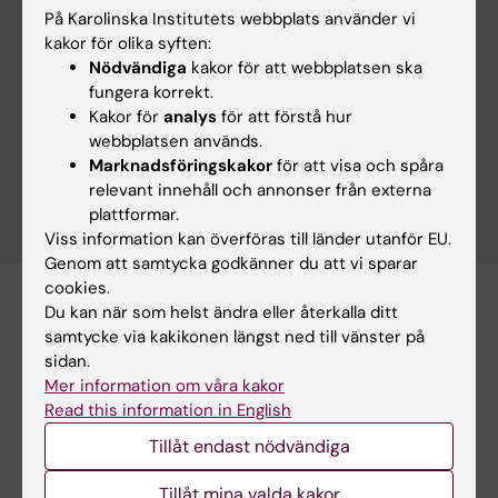
På Karolinska Institutets webbplats använder vi
kakor för olika syften:
Nödvändiga
kakor för att webbplatsen ska
fungera korrekt.
Rensa
Kakor för
analys
för att förstå hur
webbplatsen används.
Marknadsföringskakor
för att visa och spåra
relevant innehåll och annonser från externa
plattformar.
Viss information kan överföras till länder utanför EU.
Genom att samtycka godkänner du att vi sparar
cookies.
Du kan när som helst ändra eller återkalla ditt
Prenumerera på denna sökning som RSS
samtycke via kakikonen längst ned till vänster på
Prenumerera på denna sökning som Webcal
sidan.
Mer information om våra kakor
12 november
Read this information in English
Tillåt endast nödvändiga
12 november till 13 november
Tillåt mina valda kakor