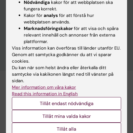
Nödvändiga
kakor för att webbplatsen ska
fungera korrekt.
Kakor för
analys
för att förstå hur
webbplatsen används.
Marknadsföringskakor
för att visa och spåra
Rensa
relevant innehåll och annonser från externa
plattformar.
Viss information kan överföras till länder utanför EU.
Genom att samtycka godkänner du att vi sparar
cookies.
Du kan när som helst ändra eller återkalla ditt
samtycke via kakikonen längst ned till vänster på
sidan.
Prenumerera på denna sökning som RSS
Mer information om våra kakor
Read this information in English
Prenumerera på denna sökning som Webcal
Tillåt endast nödvändiga
27 augusti
Tillåt mina valda kakor
Tillåt alla
27 augusti 15:00