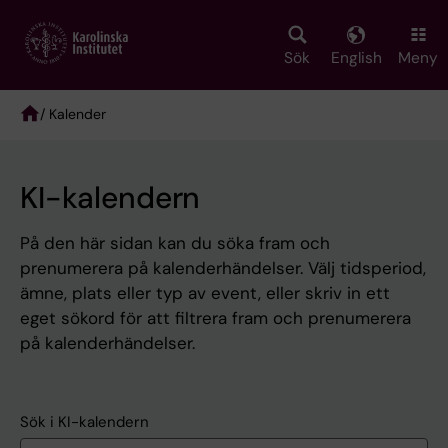
Skip
to
main
Sök
English
Meny
content
/ Kalender
Breadcrumb
KI-kalendern
På den här sidan kan du söka fram och
prenumerera på kalenderhändelser. Välj tidsperiod,
ämne, plats eller typ av event, eller skriv in ett
eget sökord för att filtrera fram och prenumerera
på kalenderhändelser.
Sök i KI-kalendern