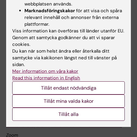
webbplatsen används.
KIB Talks: Skapa din profilsida och ditt CV med KI RIMS
Marknadsföringskakor
för att visa och spåra
Zoom
relevant innehåll och annonser från externa
På nätet
plattformar.
Viss information kan överföras till länder utanför EU.
När du jobbar med din profilsida på ki.se blir du både
Genom att samtycka godkänner du att vi sparar
synligare och lättare att hitta för andra som letar efter en
cookies.
forskare med din kompetens oavsett om de söker i KI:s
Du kan när som helst ändra eller återkalla ditt
egen söktjänst för forskningsinformation eller i
samtycke via kakikonen längst ned till vänster på
sökmotorer och AI-verktyg som Google eller Copilot.
sidan.
Intern kurs och fortbildning
Mer information om våra kakor
Read this information in English
Tillåt endast nödvändiga
6 november
Tillåt mina valda kakor
Tillåt alla
6 november 11:30 - 12:15
KIB Talks: Skapa din profilsida och ditt CV med KI RIMS
Zoom