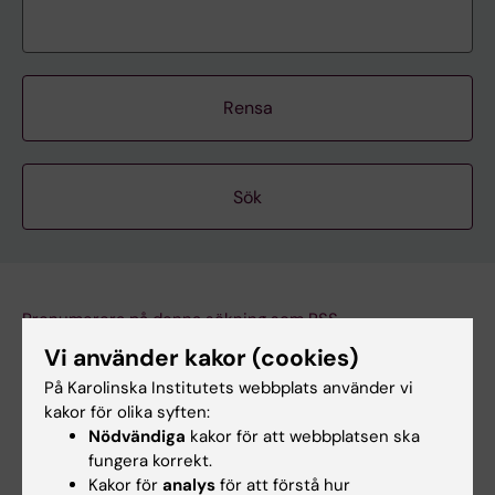
Rensa
Prenumerera på denna sökning som RSS
Prenumerera på denna sökning som Webcal
Vi använder kakor (cookies)
På Karolinska Institutets webbplats använder vi
2 oktober
kakor för olika syften:
Nödvändiga
kakor för att webbplatsen ska
fungera korrekt.
Kakor för
analys
för att förstå hur
2 oktober 11:30 - 12:15