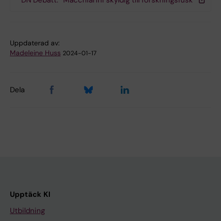
DN Debatt: ”Macchiarini skyldig till forskningsfusk”
Uppdaterad av:
Madeleine Huss
2024-01-17
Dela
Upptäck KI
Utbildning