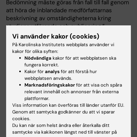
Bedömning måste göras från fall till fall genom
att höra de inblandade medförfattarnas
beskrivning av omständigheterna kring
studiens utförande och publicering.”.
Vi använder kakor (cookies)
Den aktuella studien inkluderar ett flertal olika
På Karolinska Institutets webbplats använder vi
metoder som utförts av medförfattare. Den
kakor för olika syften:
som är expert på en viss metod kan sakna
Nödvändiga
kakor för att webbplatsen ska
förutsättningar att ta ansvar för de
fungera korrekt.
sammantagna slutliga resultaten och därför
Kakor för
analys
för att förstå hur
webbplatsen används.
har varje författares ansvar bedömts
Marknadsföringskakor
för att visa och spåra
individuellt.
relevant innehåll och annonser från externa
plattformar.
KI gör bedömningen att Paolo Macchiarini och
Viss information kan överföras till länder utanför EU.
ytterligare tre av artikelförfattarna har haft
Genom att samtycka godkänner du att vi sparar
insyn och överblick i hela eller stora delar av
cookies.
processen, och ska fällas för forskningsfusk.
Du kan när som helst ändra eller återkalla ditt
De övriga författarna har bidragit med delar
samtycke via kakikonen längst ned till vänster på