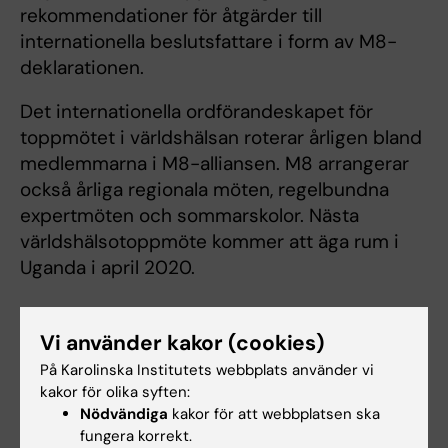
rekommendationer för åtgärder till
internationella beslutsfattare i form av M8-
deklarationen.
Det internationella ordförandeskapet för
toppmötet i världshälsan roterar årligen bland
medlemmarna i M8-alliansen. M8 arrangerar
också årliga regionala möten, regelbundna
expertmöten och sommarskolor. Nästa
världshälsotoppmöte kommer att äga rum i
Uganda i april 2020.
Vi använder kakor (cookies)
Länkar
På Karolinska Institutets webbplats använder vi
kakor för olika syften:
M8 Alliance (på engelska)
Nödvändiga
kakor för att webbplatsen ska
fungera korrekt.