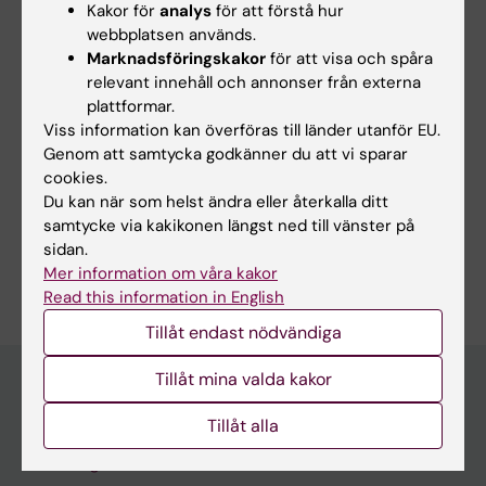
World Health Summit (på engelska)
Kakor för
analys
för att förstå hur
webbplatsen används.
Marknadsföringskakor
för att visa och spåra
relevant innehåll och annonser från externa
Uppdaterad av:
plattformar.
KI Kommunikati…
2019-11-18
Viss information kan överföras till länder utanför EU.
Genom att samtycka godkänner du att vi sparar
cookies.
Dela
Du kan när som helst ändra eller återkalla ditt
samtycke via kakikonen längst ned till vänster på
sidan.
Mer information om våra kakor
Read this information in English
Tillåt endast nödvändiga
Tillåt mina valda kakor
Tillåt alla
Upptäck KI
Utbildning