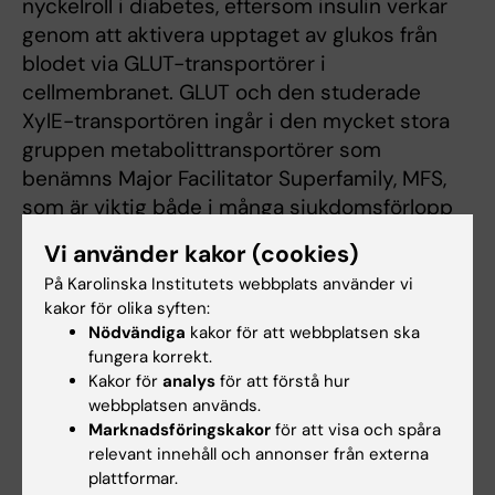
nyckelroll i diabetes, eftersom insulin verkar
genom att aktivera upptaget av glukos från
blodet via GLUT-transportörer i
cellmembranet. GLUT och den studerade
XylE-transportören ingår i den mycket stora
gruppen metabolittransportörer som
benämns Major Facilitator Superfamily, MFS,
som är viktig både i många sjukdomsförlopp
och för upptaget av läkemedel i celler.
Vi använder kakor (cookies)
– Många aspekter när det gäller molekylära
På Karolinska Institutets webbplats använder vi
kakor för olika syften:
mekanismer för GLUT-transportörers funktion
Nödvändiga
kakor för att webbplatsen ska
är troligtvis generella för många medlemmar
fungera korrekt.
av MFS-familjen, som är inblandade i ett brett
Kakor för
analys
för att förstå hur
spektrum av sjukdomar utöver cancer och
webbplatsen används.
diabetes, säger Pär Nordlund.
Marknadsföringskakor
för att visa och spåra
relevant innehåll och annonser från externa
Förutom membrantransportörer, som
plattformar.