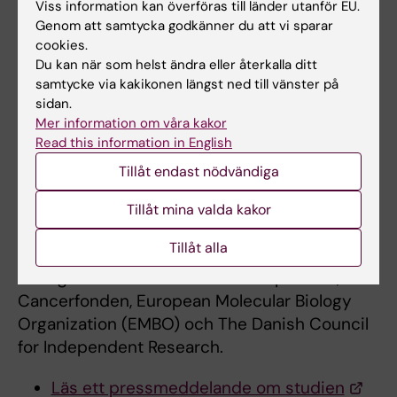
Viss information kan överföras till länder utanför EU.
detaljstuderats i den aktuella studien, löper
Genom att samtycka godkänner du att vi sparar
många olika membranproteiner genom
cookies.
cellernas ytmembran. Deras betydelse för
Du kan när som helst ändra eller återkalla ditt
cellfunktion och läkemedelsutveckling har
samtycke via kakikonen längst ned till vänster på
uppmärksammats tidigare, bland annat
sidan.
genom de Nobelpris som tilldelats forskare
Mer information om våra kakor
Read this information in English
som genom mekanistiska och strukturella
studier kartlagt funktionen hos två andra stora
Tillåt endast nödvändiga
membranproteinfamiljer, G-proteinkopplade
Tillåt mina valda kakor
receptorer respektive jonkanaler.
Tillåt alla
Den aktuella studien har finansierats med
anslag från bland annat Vetenskapsrådet,
Cancerfonden, European Molecular Biology
Organization (EMBO) och The Danish Council
for Independent Research.
Läs ett pressmeddelande om studien